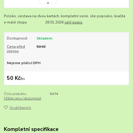
Polsko, sestava na dvou kartách, kompletní serie, vše popsáno, kvalita
x-malé stopy. 28.01.2026
celý popis
Dostupnost
Skladem
Cena před
50 Kč
slevou
Nejsme plátci DPH
50 Kč
/
ks
Číslo produktu:
5474
Hlídat cenu / dostupnost
Do oblíbených
Kompletní specifikace