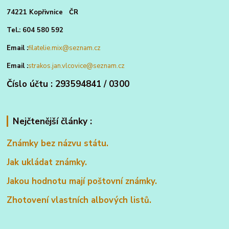
74221 Kopřivnice ČR
Tel.: 604 580 592
Email :
filatelie.mix@seznam.cz
Email :
strakos.jan.vlcovice@seznam.cz
Číslo účtu : 293594841 / 0300
Nejčtenější články :
Známky bez názvu státu.
Jak ukládat známky.
Jakou hodnotu mají poštovní známky.
Zhotovení vlastních albových listů.