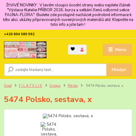
ŽHAVÉ NOVINKY : V levém sloupci úvodní strany webu najdete článek
"Výstava filatelie PŘÍBOR 2026, burza a setkání členů odborné sekce
FAUNA-FLORA". Budete zde postupně nacházet podrobné informace k
této akci, ukázky připravovaných suvenýrových materiálů atd. Klepněte na
toto info a jste tam !
+420 604 580 592
Menu
Hledat
Úvod
F I L A T E L I E
Evropa
Polsko
5474 Polsko, sestava, x
5474 Polsko, sestava, x