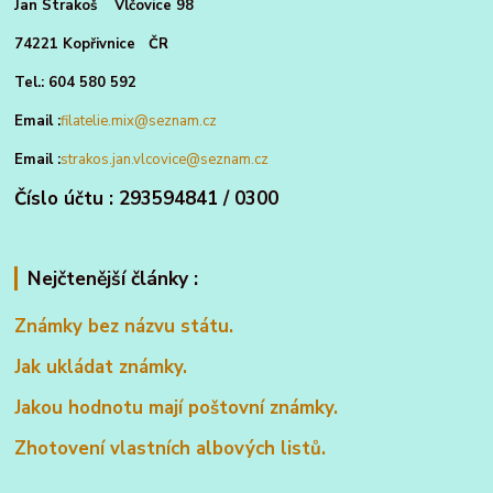
Jan Strakoš Vlčovice 98
74221 Kopřivnice ČR
Tel.: 604 580 592
Email :
filatelie.mix@seznam.cz
Email :
strakos.jan.vlcovice@seznam.cz
Číslo účtu : 293594841 / 0300
Nejčtenější články :
Známky bez názvu státu.
Jak ukládat známky.
Jakou hodnotu mají poštovní známky.
Zhotovení vlastních albových listů.