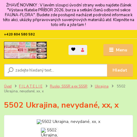
ŽHAVÉ NOVINKY : V levém sloupci úvodní strany webu najdete článek
"Výstava filatelie PŘÍBOR 2026, burza a setkání členů odborné sekce
FAUNA-FLORA". Budete zde postupně nacházet podrobné informace k
této akci, ukázky připravovaných suvenýrových materiálů atd. Klepněte na
toto info a jste tam !
+420 604 580 592
Menu
Hledat
Úvod
F I L A T E L I E
Rusko, SSSR a ex SSSR
Ukrajina
5502
Ukrajina, nevydané, xx, x
5502 Ukrajina, nevydané, xx, x