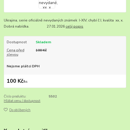
Ukrajina, serie oficiálně nevydaných známek I-XIV, chybí č.I, kvalita xx, x.
Dobrá nabídka. 27.01.2026
celý popis
Dostupnost
Skladem
Cena před
100 Kč
slevou
Nejsme plátci DPH
100 Kč
/
ks
Číslo produktu:
5502
Hlídat cenu / dostupnost
Do oblíbených