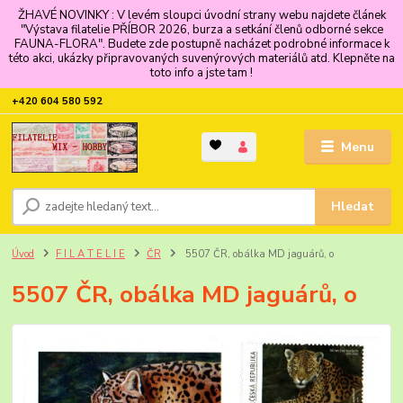
ŽHAVÉ NOVINKY : V levém sloupci úvodní strany webu najdete článek
"Výstava filatelie PŘÍBOR 2026, burza a setkání členů odborné sekce
FAUNA-FLORA". Budete zde postupně nacházet podrobné informace k
této akci, ukázky připravovaných suvenýrových materiálů atd. Klepněte na
toto info a jste tam !
+420 604 580 592
Menu
Hledat
Úvod
F I L A T E L I E
ČR
5507 ČR, obálka MD jaguárů, o
5507 ČR, obálka MD jaguárů, o