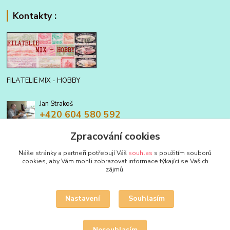
Kontakty :
FILATELIE MIX - HOBBY
Jan Strakoš
+420 604 580 592
Zpracování cookies
filatelie.mix@seznam.cz
Náše stránky a partneři potřebují Váš
souhlas
s použitím souborů
cookies, aby Vám mohli zobrazovat informace týkající se Vašich
zájmů.
Nastavení
Souhlasím
Upravit sběr cookies.
Nesouhlasím