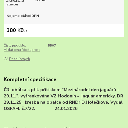
Cena před
380 Kč
slevou
Nejsme plátci DPH
380 Kč
/
ks
Číslo produktu:
5507
Hlídat cenu / dostupnost
Do oblíbených
Kompletní specifikace
ČR, obálka s příl. přítiskem "Mezinárodní den jaguárů -
29.11.", vyfrankována VZ Hodonín - jaguár americký, DR
29.11.25, kresba na obálce od RNDr D.Holečkové. Vydal
OSFAFL č.7/22. 24.01.2026