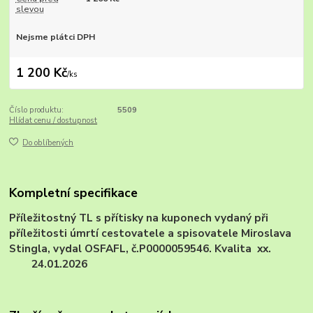
slevou
Nejsme plátci DPH
1 200 Kč
/
ks
Číslo produktu:
5509
Hlídat cenu / dostupnost
Do oblíbených
Kompletní specifikace
Příležitostný TL s přítisky na kuponech vydaný při
příležitosti úmrtí cestovatele a spisovatele Miroslava
Stingla, vydal OSFAFL, č.P0000059546. Kvalita xx.
24.01.2026