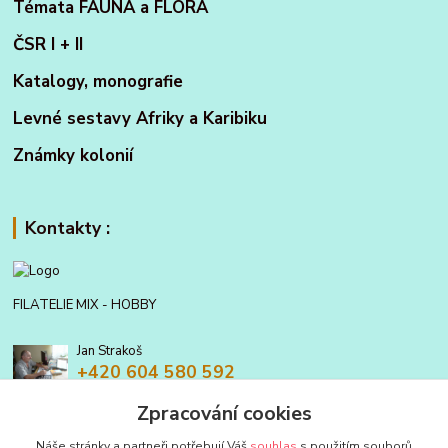
Témata FAUNA a FLORA
ČSR I + II
Katalogy, monografie
Levné sestavy Afriky a Karibiku
Známky kolonií
Kontakty :
FILATELIE MIX - HOBBY
Jan Strakoš
+420 604 580 592
Zpracování cookies
filatelie.mix@seznam.cz
Náše stránky a partneři potřebují Váš
souhlas
s použitím souborů