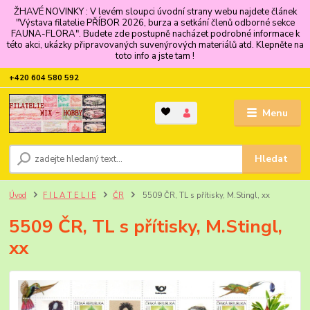
ŽHAVÉ NOVINKY : V levém sloupci úvodní strany webu najdete článek
"Výstava filatelie PŘÍBOR 2026, burza a setkání členů odborné sekce
FAUNA-FLORA". Budete zde postupně nacházet podrobné informace k
této akci, ukázky připravovaných suvenýrových materiálů atd. Klepněte na
toto info a jste tam !
+420 604 580 592
Menu
Hledat
Úvod
F I L A T E L I E
ČR
5509 ČR, TL s přítisky, M.Stingl, xx
5509 ČR, TL s přítisky, M.Stingl,
xx