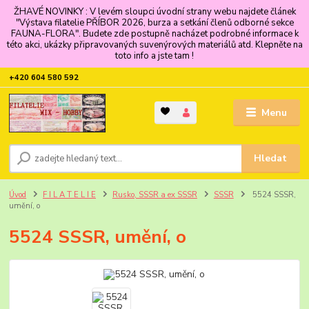
ŽHAVÉ NOVINKY : V levém sloupci úvodní strany webu najdete článek
"Výstava filatelie PŘÍBOR 2026, burza a setkání členů odborné sekce
FAUNA-FLORA". Budete zde postupně nacházet podrobné informace k
této akci, ukázky připravovaných suvenýrových materiálů atd. Klepněte na
toto info a jste tam !
+420 604 580 592
Menu
Hledat
Úvod
F I L A T E L I E
Rusko, SSSR a ex SSSR
SSSR
5524 SSSR,
umění, o
5524 SSSR, umění, o