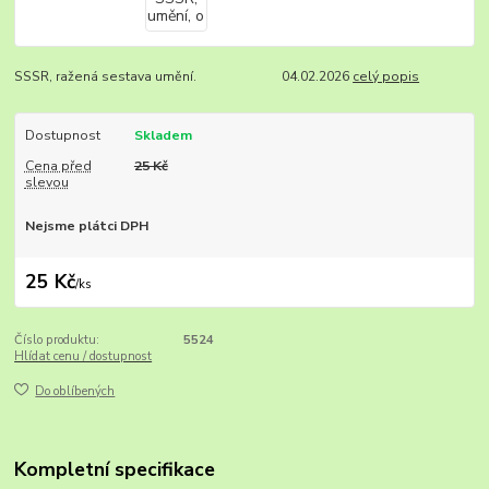
SSSR, ražená sestava umění. 04.02.2026
celý popis
Dostupnost
Skladem
Cena před
25 Kč
slevou
Nejsme plátci DPH
25 Kč
/
ks
Číslo produktu:
5524
Hlídat cenu / dostupnost
Do oblíbených
Kompletní specifikace