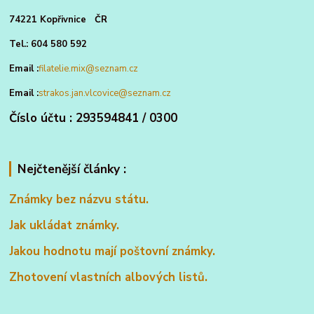
74221 Kopřivnice ČR
Tel.: 604 580 592
Email :
filatelie.mix@seznam.cz
Email :
strakos.jan.vlcovice@seznam.cz
Číslo účtu : 293594841 / 0300
Nejčtenější články :
Známky bez názvu státu.
Jak ukládat známky.
Jakou hodnotu mají poštovní známky.
Zhotovení vlastních albových listů.