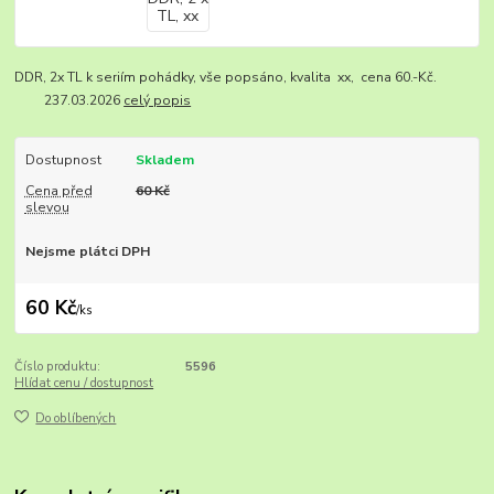
DDR, 2x TL k seriím pohádky, vše popsáno, kvalita xx, cena 60.-Kč.
237.03.2026
celý popis
Dostupnost
Skladem
Cena před
60 Kč
slevou
Nejsme plátci DPH
60 Kč
/
ks
Číslo produktu:
5596
Hlídat cenu / dostupnost
Do oblíbených