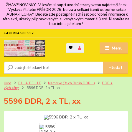
ŽHAVÉ NOVINKY : V levém sloupci úvodní strany webu najdete článek
"Výstava filatelie PŘÍBOR 2026, burza a setkání členů odborné sekce
FAUNA-FLORA". Budete zde postupně nacházet podrobné informace k
této akci, ukázky připravovaných suvenýrových materiálů atd. Klepněte na
toto info a jste tam !
+420 604 580 592
Menu
Hledat
Úvod
F I L A T E L I E
Německo (Reich,Berlin,DDR....)
DDR +
vých.zóny
5596 DDR, 2 x TL, xx
5596 DDR, 2 x TL, xx