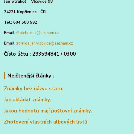
Jan Strakoš Vlčovice 98
74221 Kopřivnice ČR
Tel.: 604 580 592
Email :
filatelie.mix@seznam.cz
Email :
strakos.jan.vlcovice@seznam.cz
Číslo účtu : 293594841 / 0300
Nejčtenější články :
Známky bez názvu státu.
Jak ukládat známky.
Jakou hodnotu mají poštovní známky.
Zhotovení vlastních albových listů.