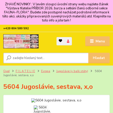
ŽHAVÉ NOVINKY : V levém sloupci úvodní strany webu najdete článek
"Výstava filatelie PŘÍBOR 2026, burza a setkání členů odborné sekce
FAUNA-FLORA". Budete zde postupně nacházet podrobné informace k
této akci, ukázky připravovaných suvenýrových materiálů atd. Klepněte na
toto info a jste tam !
+420 604 580 592
Menu
Hledat
Úvod
F I L A T E L I E
Evropa
Jugoslávie (+ balk.státy)
5604
Jugoslávie, sestava, x,o
5604 Jugoslávie, sestava, x,o