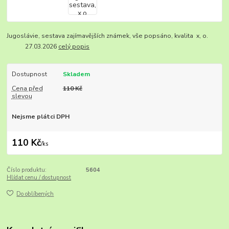
Jugoslávie, sestava zajímavějších známek, vše popsáno, kvalita x, o.
27.03.2026
celý popis
Dostupnost
Skladem
Cena před
110 Kč
slevou
Nejsme plátci DPH
110 Kč
/
ks
Číslo produktu:
5604
Hlídat cenu / dostupnost
Do oblíbených