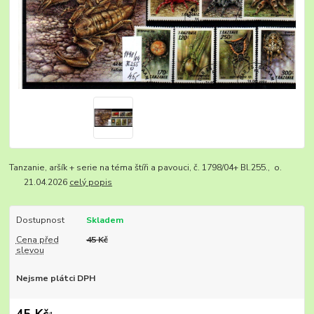
Tanzanie, aršík + serie na téma štíři a pavouci, č. 1798/04+ Bl.255., o.
21.04.2026
celý popis
Dostupnost
Skladem
Cena před
45 Kč
slevou
Nejsme plátci DPH
45 Kč