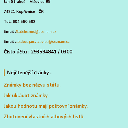
Jan Strakoš Vlčovice 98
74221 Kopřivnice ČR
Tel.: 604 580 592
Email :
filatelie.mix@seznam.cz
Email :
strakos.jan.vlcovice@seznam.cz
Číslo účtu : 293594841 / 0300
Nejčtenější články :
Známky bez názvu státu.
Jak ukládat známky.
Jakou hodnotu mají poštovní známky.
Zhotovení vlastních albových listů.