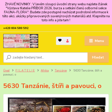
ŽHAVÉ NOVINKY : V levém sloupci úvodní strany webu najdete článek
"Výstava filatelie PŘÍBOR 2026, burza a setkání členů odborné sekce
FAUNA-FLORA". Budete zde postupně nacházet podrobné informace k
této akci, ukázky připravovaných suvenýrových materiálů atd. Klepněte na
toto info a jste tam !
+420 604 580 592
Menu
Hledat
Úvod
F I L A T E L I E
Afrika
Tanzánie
5630 Tanzánie, štíři a
pavouci, o
5630 Tanzánie, štíři a pavouci, o