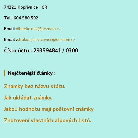
74221 Kopřivnice ČR
Tel.: 604 580 592
Email :
filatelie.mix@seznam.cz
Email :
strakos.jan.vlcovice@seznam.cz
Číslo účtu : 293594841 / 0300
Nejčtenější články :
Známky bez názvu státu.
Jak ukládat známky.
Jakou hodnotu mají poštovní známky.
Zhotovení vlastních albových listů.