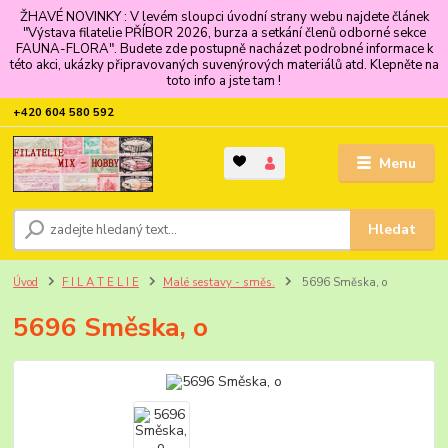
ŽHAVÉ NOVINKY : V levém sloupci úvodní strany webu najdete článek
"Výstava filatelie PŘÍBOR 2026, burza a setkání členů odborné sekce
FAUNA-FLORA". Budete zde postupně nacházet podrobné informace k
této akci, ukázky připravovaných suvenýrových materiálů atd. Klepněte na
toto info a jste tam !
+420 604 580 592
Menu
Hledat
Úvod
F I L A T E L I E
Malé sestavy - směs.
5696 Směska, o
5696 Směska, o