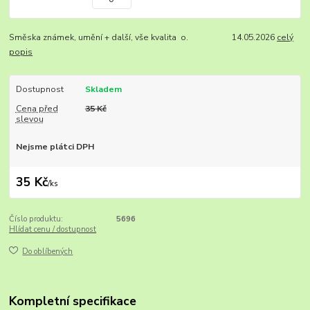
Směska známek, umění + další, vše kvalita o. 14.05.2026
celý
popis
Dostupnost
Skladem
Cena před
35 Kč
slevou
Nejsme plátci DPH
35 Kč
/
ks
Číslo produktu:
5696
Hlídat cenu / dostupnost
Do oblíbených
Kompletní specifikace