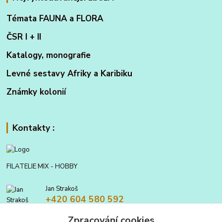
Témata FAUNA a FLORA
ČSR I + II
Katalogy, monografie
Levné sestavy Afriky a Karibiku
Známky kolonií
Kontakty :
FILATELIE MIX - HOBBY
Jan Strakoš
+420 604 580 592
Zpracování cookies
filatelie.mix@seznam.cz