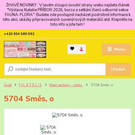
ŽHAVÉ NOVINKY : V levém sloupci úvodní strany webu najdete článek
"Výstava filatelie PŘÍBOR 2026, burza a setkání členů odborné sekce
FAUNA-FLORA". Budete zde postupně nacházet podrobné informace k
této akci, ukázky připravovaných suvenýrových materiálů atd. Klepněte na
toto info a jste tam !
+420 604 580 592
Menu
Hledat
Úvod
F I L A T E L I E
Malé sestavy - směs.
5704 Směs, o
5704 Směs, o