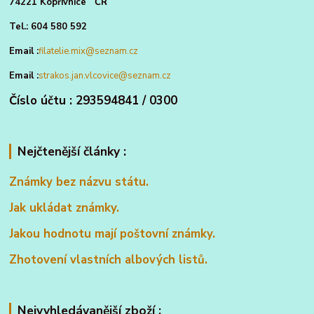
74221 Kopřivnice ČR
Tel.: 604 580 592
Email :
filatelie.mix@seznam.cz
Email :
strakos.jan.vlcovice@seznam.cz
Číslo účtu : 293594841 / 0300
Nejčtenější články :
Známky bez názvu státu.
Jak ukládat známky.
Jakou hodnotu mají poštovní známky.
Zhotovení vlastních albových listů.
Nejvyhledávanější zboží :