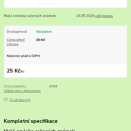
Malá směska ražených známek. 16.05.2026
celý popis
Dostupnost
Skladem
Cena před
25 Kč
slevou
Nejsme plátci DPH
25 Kč
/
ks
Číslo produktu:
5704
Hlídat cenu / dostupnost
Do oblíbených
Kompletní specifikace