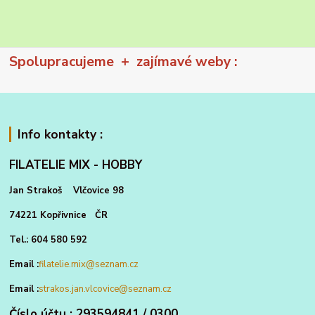
Spolupracujeme + zajímavé weby :
Info kontakty :
FILATELIE MIX - HOBBY
Jan Strakoš Vlčovice 98
74221 Kopřivnice ČR
Tel.: 604 580 592
Email :
filatelie.mix@seznam.cz
Email :
strakos.jan.vlcovice@seznam.cz
Číslo účtu : 293594841 / 0300