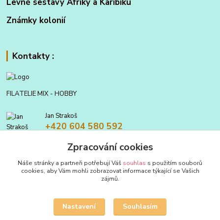
Levné sestavy Afriky a Karibiku
Známky kolonií
Kontakty :
FILATELIE MIX - HOBBY
Jan Strakoš
+420 604 580 592
Zpracování cookies
filatelie.mix@seznam.cz
Náše stránky a partneři potřebují Váš
souhlas
s použitím souborů
cookies, aby Vám mohli zobrazovat informace týkající se Vašich
zájmů.
Nastavení
Souhlasím
Upravit sběr cookies.