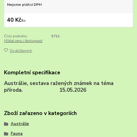
Nejsme plátci DPH
40 Kč
/
ks
Číslo produktu:
5711
Hlídat cenu / dostupnost
Do oblíbených
Kompletní specifikace
Austrálie, sestava ražených známek na téma
příroda. 15.05.2026
Zboží zařazeno v kategoriích
Austrálie
Fauna