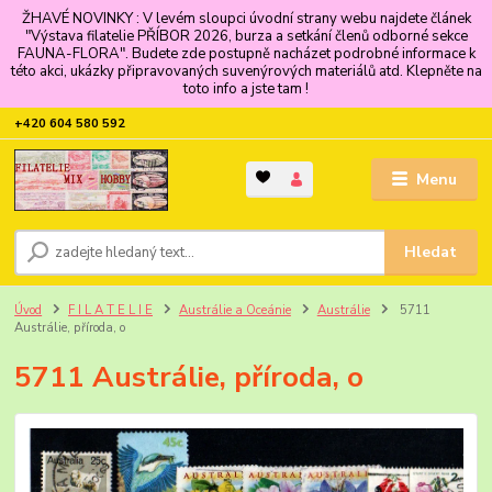
ŽHAVÉ NOVINKY : V levém sloupci úvodní strany webu najdete článek
"Výstava filatelie PŘÍBOR 2026, burza a setkání členů odborné sekce
FAUNA-FLORA". Budete zde postupně nacházet podrobné informace k
této akci, ukázky připravovaných suvenýrových materiálů atd. Klepněte na
toto info a jste tam !
+420 604 580 592
Menu
Hledat
Úvod
F I L A T E L I E
Austrálie a Oceánie
Austrálie
5711
Austrálie, příroda, o
5711 Austrálie, příroda, o