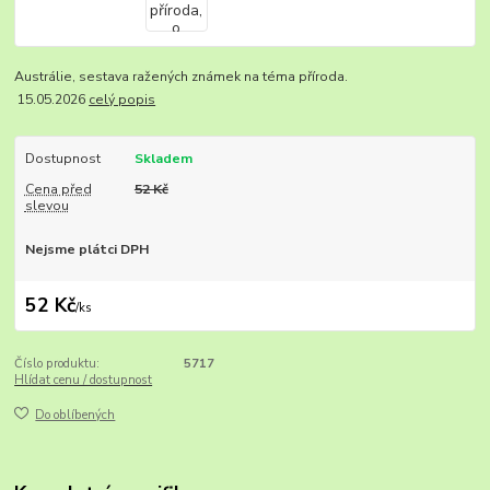
Austrálie, sestava ražených známek na téma příroda.
15.05.2026
celý popis
Dostupnost
Skladem
Cena před
52 Kč
slevou
Nejsme plátci DPH
52 Kč
/
ks
Číslo produktu:
5717
Hlídat cenu / dostupnost
Do oblíbených