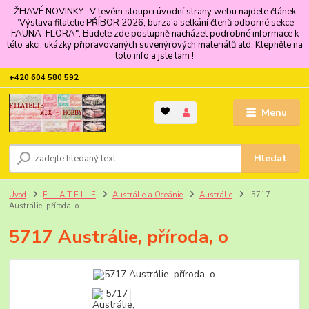
ŽHAVÉ NOVINKY : V levém sloupci úvodní strany webu najdete článek
"Výstava filatelie PŘÍBOR 2026, burza a setkání členů odborné sekce
FAUNA-FLORA". Budete zde postupně nacházet podrobné informace k
této akci, ukázky připravovaných suvenýrových materiálů atd. Klepněte na
toto info a jste tam !
+420 604 580 592
Menu
Hledat
Úvod
F I L A T E L I E
Austrálie a Oceánie
Austrálie
5717
Austrálie, příroda, o
5717 Austrálie, příroda, o