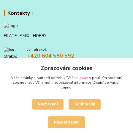
Kontakty :
FILATELIE MIX - HOBBY
Jan Strakoš
+420 604 580 592
Zpracování cookies
filatelie.mix@seznam.cz
Náše stránky a partneři potřebují Váš
souhlas
s použitím souborů
cookies, aby Vám mohli zobrazovat informace týkající se Vašich
zájmů.
Nastavení
Souhlasím
Upravit sběr cookies.
Nesouhlasím
Vytvořeno na
Eshop-rychle.cz