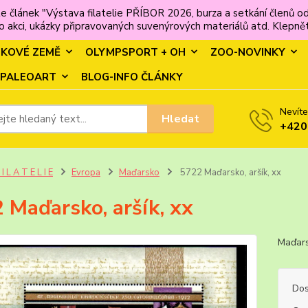
e článek "Výstava filatelie PŘÍBOR 2026, burza a setkání člen
 akci, ukázky připravovaných suvenýrových materiálů atd. Klepněte
MKOVÉ ZEMĚ
OLYMPSPORT + OH
ZOO-NOVINKY
PALEOART
BLOG-INFO ČLÁNKY
Nevíte
Hledat
+420
 I L A T E L I E
Evropa
Maďarsko
5722 Maďarsko, aršík, xx
 Maďarsko, aršík, xx
Maďar
Dos