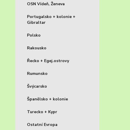
OSN Vídeň, Ženeva
Portugalsko + kolonie +
Gibraltar
Polsko
Rakousko
Řecko + Egej.ostrovy
Rumunsko
Švýcarsko
Španělsko + kolonie
Turecko + Kypr
Ostatní Evropa