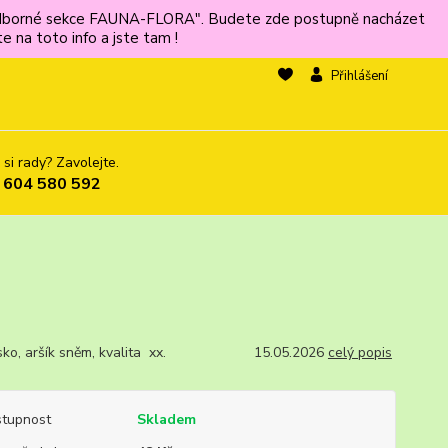
ů odborné sekce FAUNA-FLORA". Budete zde postupně nacházet
 na toto info a jste tam !
Přihlášení
 si rady? Zavolejte.
 604 580 592
sko, aršík sněm, kvalita xx. 15.05.2026
celý popis
tupnost
Skladem