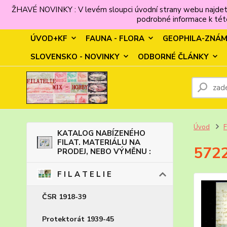
ŽHAVÉ NOVINKY : V levém sloupci úvodní strany webu najdet
podrobné informace k této
ÚVOD+KF
FAUNA - FLORA
GEOPHILA-ZNÁ
SLOVENSKO - NOVINKY
ODBORNÉ ČLÁNKY
Úvod
F
KATALOG NABÍZENÉHO
FILAT. MATERIÁLU NA
5722
PRODEJ, NEBO VÝMĚNU :
F I L A T E L I E
ČSR 1918-39
Protektorát 1939-45