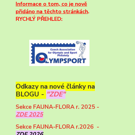
Informace
o tom, co je nově
přidáno na těchto stránkách
.
RYCHLÝ PŘEHLED:
Odkazy na nové články na
BLOGU -
"ZDE"
Sekce FAUNA-FLORA r. 2025 -
ZDE 2025
Sekce FAUNA-FLORA r.2026 -
ZDE 2026