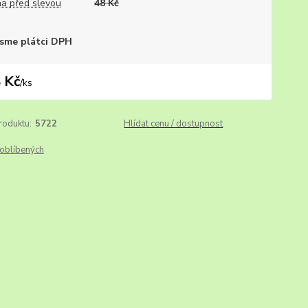
a před slevou
48 Kč
sme plátci DPH
 Kč
/
ks
roduktu:
5722
Hlídat cenu / dostupnost
oblíbených