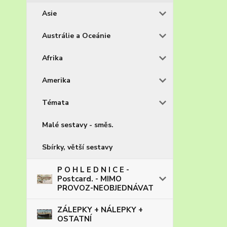
Asie
Austrálie a Oceánie
Afrika
Amerika
Témata
Malé sestavy - směs.
Sbírky, větší sestavy
P O H L E D N I C E -
Postcard. - MIMO
PROVOZ-NEOBJEDNÁVAT
ZÁLEPKY + NÁLEPKY +
OSTATNÍ