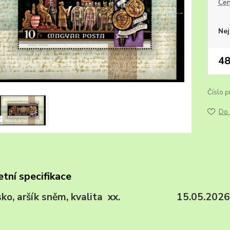
Cen
Nej
48
Číslo p
Do 
tní specifikace
sko, aršík sněm, kvalita xx. 15.05.2026