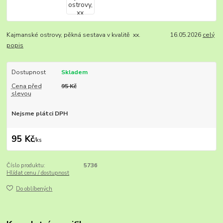
Kajmanské ostrovy, pěkná sestava v kvalitě xx. 16.05.2026
celý
popis
Dostupnost
Skladem
Cena před
95 Kč
slevou
Nejsme plátci DPH
95 Kč
/
ks
Číslo produktu:
5736
Hlídat cenu / dostupnost
Do oblíbených