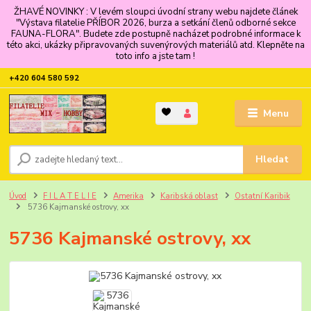
ŽHAVÉ NOVINKY : V levém sloupci úvodní strany webu najdete článek
"Výstava filatelie PŘÍBOR 2026, burza a setkání členů odborné sekce
FAUNA-FLORA". Budete zde postupně nacházet podrobné informace k
této akci, ukázky připravovaných suvenýrových materiálů atd. Klepněte na
toto info a jste tam !
+420 604 580 592
Menu
Hledat
Úvod
F I L A T E L I E
Amerika
Karibská oblast
Ostatní Karibik
5736 Kajmanské ostrovy, xx
5736 Kajmanské ostrovy, xx