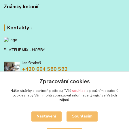
Známky kolonií
Kontakty :
FILATELIE MIX - HOBBY
Jan Strakoš
+420 604 580 592
Zpracování cookies
filatelie.mix@seznam.cz
Náše stránky a partneři potřebují Váš
souhlas
s použitím souborů
cookies, aby Vám mohli zobrazovat informace týkající se Vašich
zájmů.
Nastavení
Souhlasím
Upravit sběr cookies.