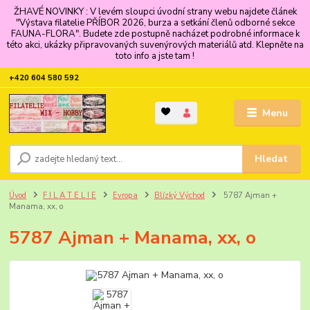
ŽHAVÉ NOVINKY : V levém sloupci úvodní strany webu najdete článek
"Výstava filatelie PŘÍBOR 2026, burza a setkání členů odborné sekce
FAUNA-FLORA". Budete zde postupně nacházet podrobné informace k
této akci, ukázky připravovaných suvenýrových materiálů atd. Klepněte na
toto info a jste tam !
+420 604 580 592
Menu
Hledat
Úvod
F I L A T E L I E
Evropa
Blízký Východ
5787 Ajman +
Manama, xx, o
5787 Ajman + Manama, xx, o