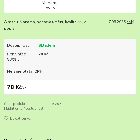
Ajman + Manama, sestava umění, kvalita xx, o. 17.05.2026
celý
popis
Dostupnost
Skladem
Cena před
78 Kč
slevou
Nejsme plátci DPH
78 Kč
/
ks
Číslo produktu:
5787
Hlídat cenu / dostupnost
Do oblíbených