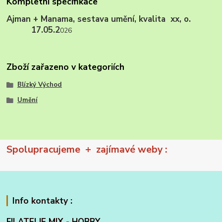
Kompletní specifikace
Ajman + Manama, sestava umění, kvalita xx, o.
17.05.2
026
Zboží zařazeno v kategoriích
Blízký Východ
Umění
Spolupracujeme + zajímavé weby :
Info kontakty :
FILATELIE MIX - HOBBY