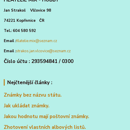
Jan Strakoš Vlčovice 98
74221 Kopřivnice ČR
Tel.: 604 580 592
Email :
filatelie.mix@seznam.cz
Email :
strakos.jan.vlcovice@seznam.cz
Číslo účtu : 293594841 / 0300
Nejčtenější články :
Známky bez názvu státu.
Jak ukládat známky.
Jakou hodnotu mají poštovní známky.
Zhotovení vlastních albových listů.