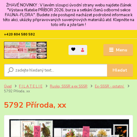
ŽHAVÉ NOVINKY : V levém sloupci úvodní strany webu najdete článek
"Výstava filatelie PŘÍBOR 2026, burza a setkání členů odborné sekce
FAUNA-FLORA". Budete zde postupně nacházet podrobné informace k
této akci, ukázky připravovaných suvenýrových materiálů atd. Klepněte na
toto info a jste tam !
+420 604 580 592
Menu
Hledat
Úvod
F I L A T E L I E
Rusko, SSSR a ex SSSR
Ex-SSSR - ostatní.
5792 Příroda, xx
5792 Příroda, xx