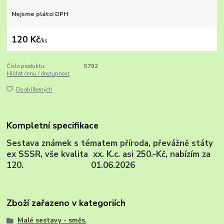
Nejsme plátci DPH
120 Kč
/
ks
Číslo produktu:
5792
Hlídat cenu / dostupnost
Do oblíbených
Kompletní specifikace
Sestava známek s tématem příroda, převážně státy
ex SSSR, vše kvalita xx. K.c. asi 250.-Kč, nabízím za
120. 01.06.2026
Zboží zařazeno v kategoriích
Malé sestavy - směs.