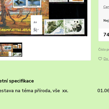
Cen
Nej
74
Číslo p
Do 
tní specifikace
sestava na téma příroda, vše xx. 01.06