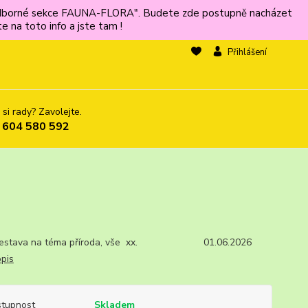
ů odborné sekce FAUNA-FLORA". Budete zde postupně nacházet
 na toto info a jste tam !
Přihlášení
 si rady? Zavolejte.
 604 580 592
sestava na téma příroda, vše xx. 01.06.2026
opis
tupnost
Skladem