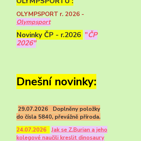
OLYMPSPORTU :
OLYMPSPORT r. 2026 -
Olympsport
Novinky ČP - r.2026
"
ČP
2026"
Dnešní novinky:
29.07.2026 Doplněny položky
do čísla 5840, převážně příroda.
24.07.2026
Ja
k se Z.Burian a jeho
kolegové naučili kreslit dinosaury