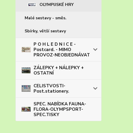
OLYMPIJSKÉ HRY
Malé sestavy - směs.
Sbírky, větší sestavy
P O H L E D N I C E -
Postcard. - MIMO
PROVOZ-NEOBJEDNÁVAT
ZÁLEPKY + NÁLEPKY +
OSTATNÍ
CELISTVOSTI-
Post.stationery.
SPEC. NABÍDKA FAUNA-
FLORA-OLYMPSPORT-
SPEC.TISKY