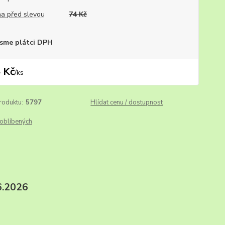
a před slevou
74 Kč
sme plátci DPH
 Kč
/
ks
roduktu:
5797
Hlídat cenu / dostupnost
oblíbených
.2026