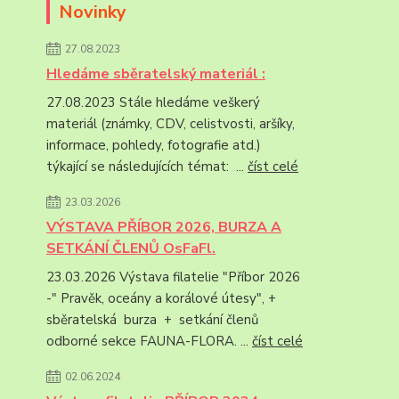
Novinky
27.08.2023
Hledáme sběratelský materiál :
27.08.2023 Stále hledáme veškerý
materiál (známky, CDV, celistvosti, aršíky,
informace, pohledy, fotografie atd.)
týkající se následujících témat: ...
číst celé
23.03.2026
VÝSTAVA PŘÍBOR 2026, BURZA A
SETKÁNÍ ČLENŮ OsFaFl.
23.03.2026 Výstava filatelie "Příbor 2026
-" Pravěk, oceány a korálové útesy", +
sběratelská burza + setkání členů
odborné sekce FAUNA-FLORA. ...
číst celé
02.06.2024