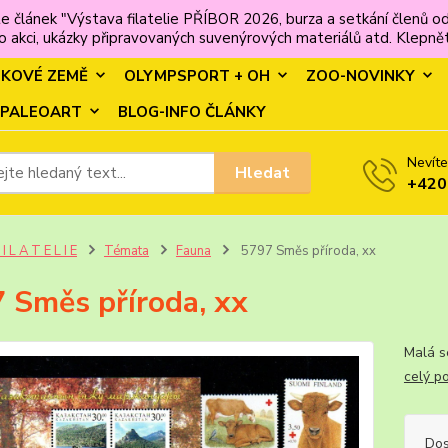
e článek "Výstava filatelie PŘÍBOR 2026, burza a setkání člen
 akci, ukázky připravovaných suvenýrových materiálů atd. Klepněte
MKOVÉ ZEMĚ
OLYMPSPORT + OH
ZOO-NOVINKY
PALEOART
BLOG-INFO ČLÁNKY
Nevíte
Hledat
+420
 I L A T E L I E
Témata
Fauna
5797 Směs příroda, xx
 Směs příroda, xx
Malá 
celý p
Dos