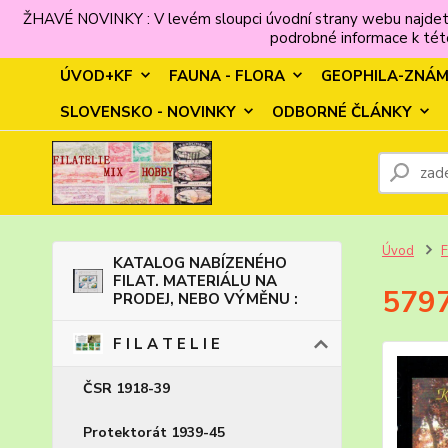
ŽHAVÉ NOVINKY : V levém sloupci úvodní strany webu najdet
podrobné informace k této
ÚVOD+KF
FAUNA - FLORA
GEOPHILA-ZNÁ
SLOVENSKO - NOVINKY
ODBORNÉ ČLÁNKY
Úvod
F
KATALOG NABÍZENÉHO
FILAT. MATERIÁLU NA
5797
PRODEJ, NEBO VÝMĚNU :
F I L A T E L I E
ČSR 1918-39
Protektorát 1939-45