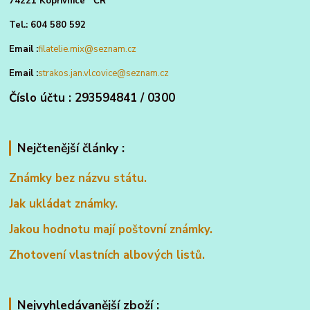
74221 Kopřivnice ČR
Tel.: 604 580 592
Email :
filatelie.mix@seznam.cz
Email :
strakos.jan.vlcovice@seznam.cz
Číslo účtu : 293594841 / 0300
Nejčtenější články :
Známky bez názvu státu.
Jak ukládat známky.
Jakou hodnotu mají poštovní známky.
Zhotovení vlastních albových listů.
Nejvyhledávanější zboží :