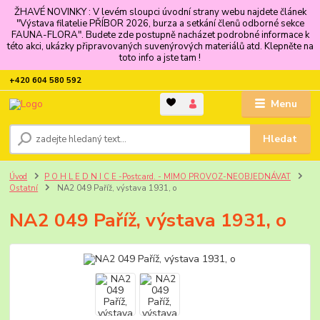
ŽHAVÉ NOVINKY : V levém sloupci úvodní strany webu najdete článek
"Výstava filatelie PŘÍBOR 2026, burza a setkání členů odborné sekce
FAUNA-FLORA". Budete zde postupně nacházet podrobné informace k
této akci, ukázky připravovaných suvenýrových materiálů atd. Klepněte na
toto info a jste tam !
+420 604 580 592
Menu
Hledat
Úvod
P O H L E D N I C E -Postcard. - MIMO PROVOZ-NEOBJEDNÁVAT
Ostatní
NA2 049 Paříž, výstava 1931, o
NA2 049 Paříž, výstava 1931, o