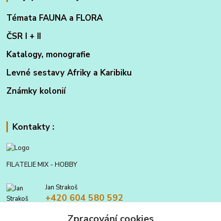
Témata FAUNA a FLORA
ČSR I + II
Katalogy, monografie
Levné sestavy Afriky a Karibiku
Známky kolonií
Kontakty :
FILATELIE MIX - HOBBY
Jan Strakoš
+420 604 580 592
Zpracování cookies
filatelie.mix@seznam.cz