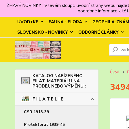
ŽHAVÉ NOVINKY : V levém sloupci úvodní strany webu najdet
podrobné informace k této
ÚVOD+KF
FAUNA - FLORA
GEOPHILA-ZNÁ
SLOVENSKO - NOVINKY
ODBORNÉ ČLÁNKY
Úvod
F
KATALOG NABÍZENÉHO
FILAT. MATERIÁLU NA
3494
PRODEJ, NEBO VÝMĚNU :
F I L A T E L I E
ČSR 1918-39
Protektorát 1939-45