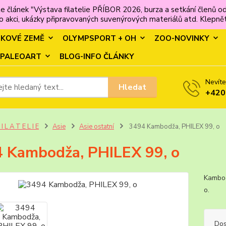
e článek "Výstava filatelie PŘÍBOR 2026, burza a setkání člen
 akci, ukázky připravovaných suvenýrových materiálů atd. Klepněte
MKOVÉ ZEMĚ
OLYMPSPORT + OH
ZOO-NOVINKY
PALEOART
BLOG-INFO ČLÁNKY
Nevíte
Hledat
+420
 I L A T E L I E
Asie
Asie ostatní
3494 Kambodža, PHILEX 99, o
 Kambodža, PHILEX 99, o
Kambod
o. 
Dos