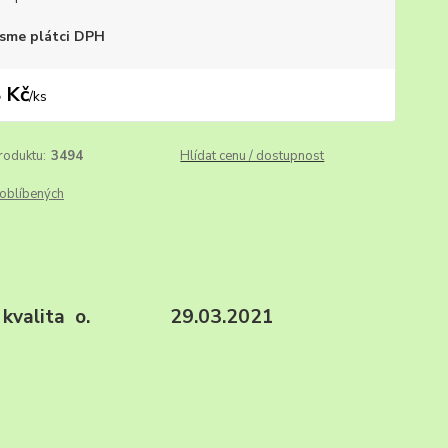
sme plátci DPH
 Kč
/
ks
roduktu:
3494
Hlídat cenu / dostupnost
oblíbených
 99, kvalita o. 29.03.2021