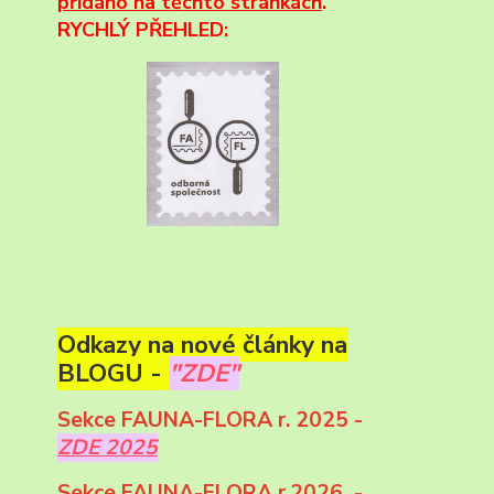
přidáno na těchto stránkách
.
RYCHLÝ PŘEHLED:
Odkazy na nové články na
BLOGU -
"ZDE"
Sekce FAUNA-FLORA r. 2025 -
ZDE 2025
Sekce FAUNA-FLORA r.2026 -