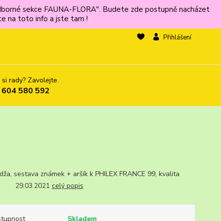
ů odborné sekce FAUNA-FLORA". Budete zde postupně nacházet
 na toto info a jste tam !
Přihlášení
 si rady? Zavolejte.
 604 580 592
ža, sestava známek + aršík k PHILEX FRANCE 99, kvalita
29.03.2021
celý popis
tupnost
Skladem