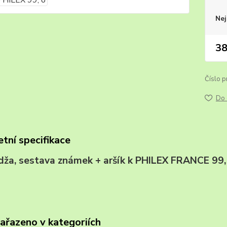
Nej
38
Číslo p
Do 
tní specifikace
ža, sestava známek + aršík k PHILEX FRANCE
zařazeno v kategoriích