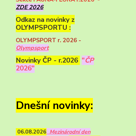
ZDE 2026
Odkaz na novinky z
OLYMPSPORTU :
OLYMPSPORT r. 2026 -
Olympsport
Novinky ČP - r.2026
"
ČP
2026"
Dnešní novinky:
06.08.2026
Mezinárodní den