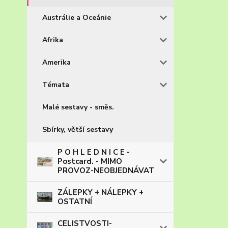
Austrálie a Oceánie
Afrika
Amerika
Témata
Malé sestavy - směs.
Sbírky, větší sestavy
P O H L E D N I C E -
Postcard. - MIMO
PROVOZ-NEOBJEDNÁVAT
ZÁLEPKY + NÁLEPKY +
OSTATNÍ
CELISTVOSTI-