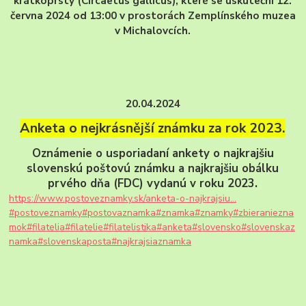
krátkoprstý (Circaetus gallicus), které se uskuteční 12.
června 2024 od 13:00 v prostorách Zemplínského muzea
v Michalovcích.
20.04.2024
Anketa o nejkrásnější známku za rok 2023.
Oznámenie o usporiadaní ankety o najkrajšiu
slovenskú poštovú známku a najkrajšiu obálku
prvého dňa (FDC) vydanú v roku 2023.
https://www.postoveznamky.sk/anketa-o-najkrajsiu...
#postoveznamky
#postovaznamka
#znamka
#znamky
#zbieraniezna
mok
#filatelia
#filatelie
#filatelistika
#anketa
#slovensko
#slovenskaz
namka
#slovenskaposta
#najkrajsiaznamka