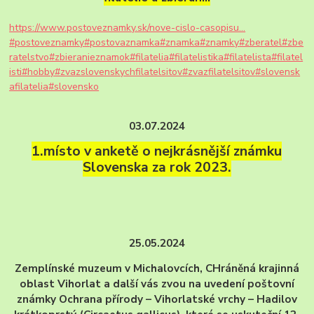
https://www.postoveznamky.sk/nove-cislo-casopisu...
#postoveznamky
#postovaznamka
#znamka
#znamky
#zberatel
#zbe
ratelstvo
#zbieranieznamok
#filatelia
#filatelistika
#filatelista
#filatel
isti
#hobby
#zvazslovenskychfilatelsitov
#zvazfilatelsitov
#slovensk
afilatelia
#slovensko
03.07.2024
1.místo v anketě o nejkrásnější známku
Slovenska za rok 2023.
25.05.2024
Zemplínské muzeum v Michalovcích, CHráněná krajinná
oblast Vihorlat a další vás zvou na uvedení poštovní
známky Ochrana přírody –
Vihorlatské vrchy – Hadilov