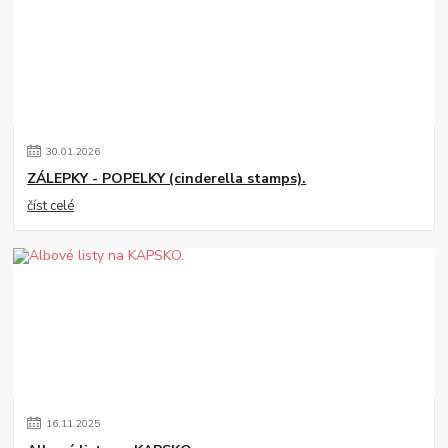
30
.
01
.
2026
ZÁLEPKY - POPELKY (cinderella stamps).
číst celé
16
.
11
.
2025