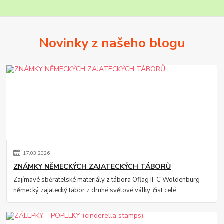
Novinky z našeho blogu
17
.
03
.
2026
ZNÁMKY NĚMECKÝCH ZAJATECKÝCH TÁBORŮ
Zajímavé sběratelské materiály z tábora Oflag II-C Woldenburg -
německý zajatecký tábor z druhé světové války.
číst celé