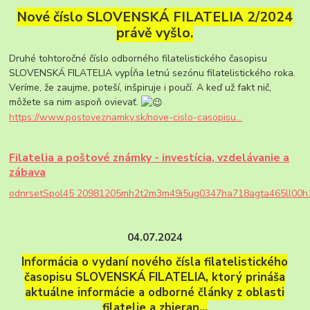
Nové číslo SLOVENSKÁ FILATELIA 2/2024
právě vyšlo.
Druhé tohtoročné číslo odborného filatelistického časopisu
SLOVENSKÁ FILATELIA vypĺňa letnú sezónu filatelistického roka.
Veríme, že zaujme, poteší, inšpiruje i poučí. A keď už fakt nič,
môžete sa nim aspoň ovievať.
https://www.postoveznamky.sk/nove-cislo-casopisu...
Filatelia a poštové známky - investícia, vzdelávanie a
zábava
o
d
n
r
s
e
t
S
p
o
l
4
5
2
0
9
8
1
2
0
5
m
h
2
t
2
m
3
m
4
9
i
5
u
g
0
3
4
7
h
a
7
1
8
a
g
t
a
4
6
5
l
l
0
0
h
04.07.2024
Informácia o vydaní nového čísla filatelistického
časopisu SLOVENSKÁ FILATELIA, ktorý prináša
aktuálne informácie a odborné články z oblasti
filatelie a zbieran…