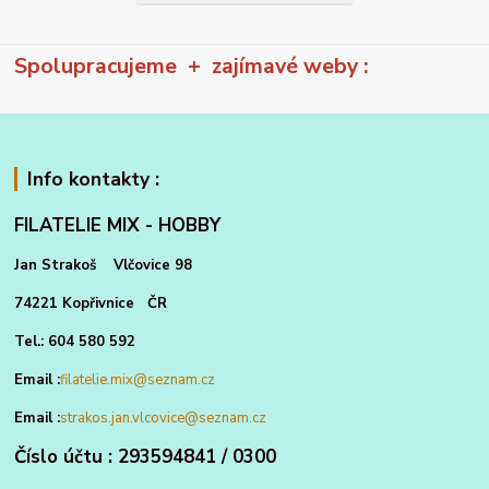
Spolupracujeme + zajímavé weby :
Info kontakty :
FILATELIE MIX - HOBBY
Jan Strakoš Vlčovice 98
74221 Kopřivnice ČR
Tel.: 604 580 592
Email :
filatelie.mix@seznam.cz
Email :
strakos.jan.vlcovice@seznam.cz
Číslo účtu : 293594841 / 0300