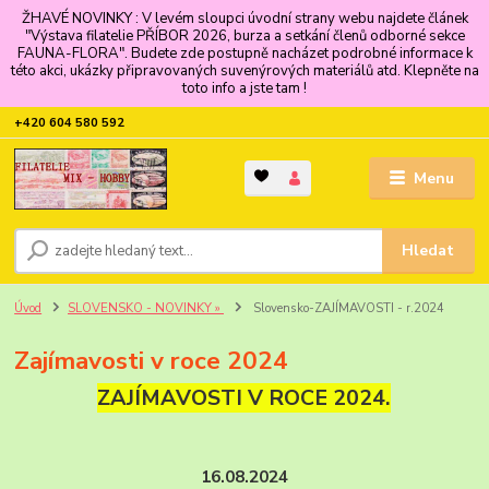
ŽHAVÉ NOVINKY : V levém sloupci úvodní strany webu najdete článek
"Výstava filatelie PŘÍBOR 2026, burza a setkání členů odborné sekce
FAUNA-FLORA". Budete zde postupně nacházet podrobné informace k
této akci, ukázky připravovaných suvenýrových materiálů atd. Klepněte na
toto info a jste tam !
+420 604 580 592
Menu
Hledat
Úvod
SLOVENSKO - NOVINKY »
Slovensko-ZAJÍMAVOSTI - r.2024
Zajímavosti v roce 2024
ZAJÍMAVOSTI V ROCE 2024.
16.08.2024