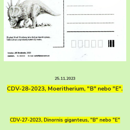
25.11.2023
CDV-28-2023, Moeritherium, "B" nebo "E".
CDV-27-2023, Dinornis giganteus, "B" nebo "E"