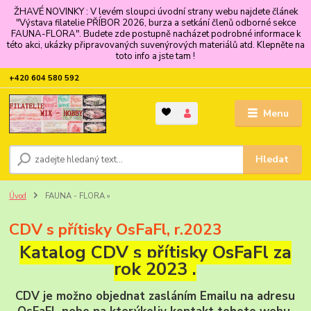
ŽHAVÉ NOVINKY : V levém sloupci úvodní strany webu najdete článek
"Výstava filatelie PŘÍBOR 2026, burza a setkání členů odborné sekce
FAUNA-FLORA". Budete zde postupně nacházet podrobné informace k
této akci, ukázky připravovaných suvenýrových materiálů atd. Klepněte na
toto info a jste tam !
+420 604 580 592
Menu
Hledat
Úvod
FAUNA - FLORA »
CDV s přítisky OsFaFl, r.2023
Katalog CDV s přítisky OsFaFl za
rok 2023 .
CDV je možno objednat zasláním Emailu na adresu