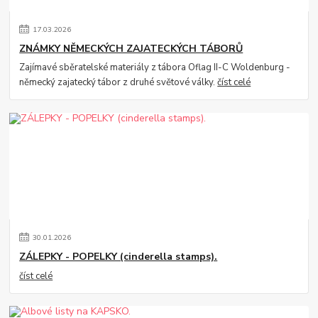
17
.
03
.
2026
ZNÁMKY NĚMECKÝCH ZAJATECKÝCH TÁBORŮ
Zajímavé sběratelské materiály z tábora Oflag II-C Woldenburg -
německý zajatecký tábor z druhé světové války.
číst celé
30
.
01
.
2026
ZÁLEPKY - POPELKY (cinderella stamps).
číst celé