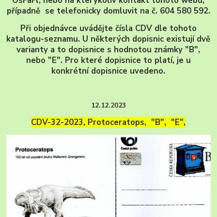
OsFaFl, nebo na kterýkoliv kontakt tohoto webu,
případně se telefonicky domluvit na č. 604 580 592.
Při objednávce uvádějte čísla CDV dle tohoto
katalogu-seznamu. U některých dopisnic existují dvě
varianty a to dopisnice s hodnotou známky "B",
nebo "E". Pro které dopisnice to platí, je u
konkrétní dopisnice uvedeno.
12.12.2023
CDV-32-2023, Protoceratops, "B", "E",