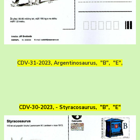
CDV-31-2023, Argentinosaurus, "B", "E",
CDV-30-2023, - Styracosaurus, "B", "E"