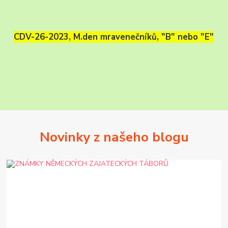
CDV-26-2023, M.den mravenečníků, "B" nebo "E"
Novinky z našeho blogu