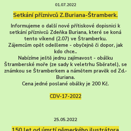
01.07.2022
Setkání příznivců Z.Buriana-Štramberk.
Informujeme o další nové přítiskové dopisnici k
setkání příznivců Zdeňka Buriana, které se koná
tento víkend (2.07) ve Štramberku.
Zájemcům opět odešleme - obyčejně či dopor, jak
kdo chce..
Nabízíme ještě jednu zajímavost - obálku
Štramberské moře (ze sady k veletrhu Sběratel), se
známkou se Štramberkem a námětem pravěk od Zd.-
Buriana.
Cena jedné poslané obálky je 200 Kč.
CDV-17-2022
25.05.2022
150 let od úmrtí německého ilustrátora