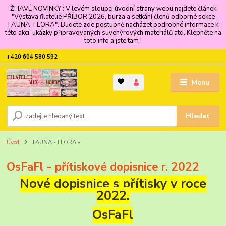
ŽHAVÉ NOVINKY : V levém sloupci úvodní strany webu najdete článek
"Výstava filatelie PŘÍBOR 2026, burza a setkání členů odborné sekce
FAUNA-FLORA". Budete zde postupně nacházet podrobné informace k
této akci, ukázky připravovaných suvenýrových materiálů atd. Klepněte na
toto info a jste tam !
+420 604 580 592
Menu
Hledat
Úvod
FAUNA - FLORA »
OsFaFl - přítiskové dopisnice r. 2022
Nové dopisnice s přítisky v roce
2022.
OsFaFl