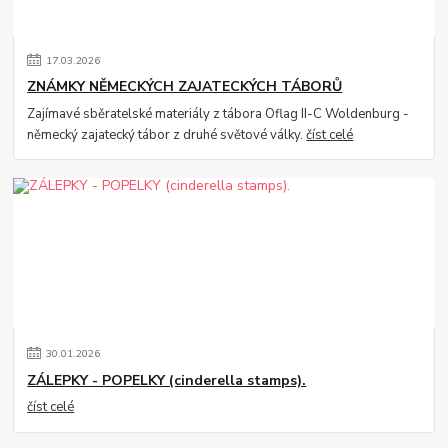
17
.
03
.
2026
ZNÁMKY NĚMECKÝCH ZAJATECKÝCH TÁBORŮ
Zajímavé sběratelské materiály z tábora Oflag II-C Woldenburg -
německý zajatecký tábor z druhé světové války.
číst celé
30
.
01
.
2026
ZÁLEPKY - POPELKY (cinderella stamps).
číst celé