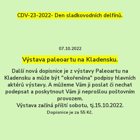
CDV-23-2022- Den sladkovodních delfínů.
07.10.2022
Výstava paleoartu na Kladensku.
Další nová dopisnice je z výstavy Paleoartu na
Kladensku a může být "okořeněna" podpisy hlavních
aktérů výstavy. A můžeme Vám ji poslat či nechat
podepsat a poskytnout Vám ji neprošlou poštovním
provozem.
Výstava začíná příští sobotu, tj.15.10.2022.
Dopisnice je za 55 Kč.