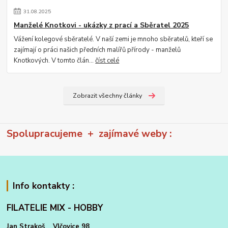
31
.
08
.
2025
Manželé Knotkovi - ukázky z prací a Sběratel 2025
Vážení kolegové sběratelé. V naší zemi je mnoho sběratelů, kteří se
zajímají o práci našich předních malířů přírody - manželů
Knotkových. V tomto člán...
číst celé
Zobrazit všechny články
Spolupracujeme + zajímavé weby :
Info kontakty :
FILATELIE MIX - HOBBY
Jan Strakoš Vlčovice 98