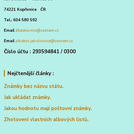
74221 Kopřivnice ČR
Tel.: 604 580 592
Email :
filatelie.mix@seznam.cz
Email :
strakos.jan.vlcovice@seznam.cz
Číslo účtu : 293594841 / 0300
Nejčtenější články :
Známky bez názvu státu.
Jak ukládat známky.
Jakou hodnotu mají poštovní známky.
Zhotovení vlastních albových listů.