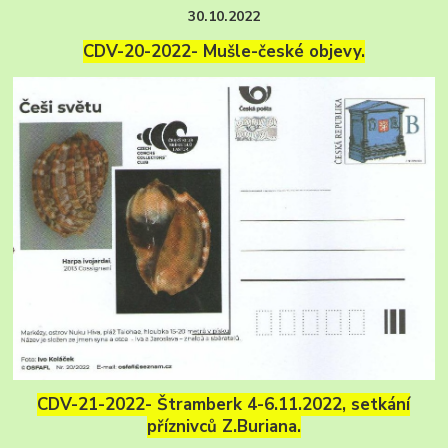
30.10.2022
CDV-20-2022- Mušle-české objevy.
CDV-21-2022- Štramberk 4-6.11.2022, setkání
příznivců Z.Buriana.