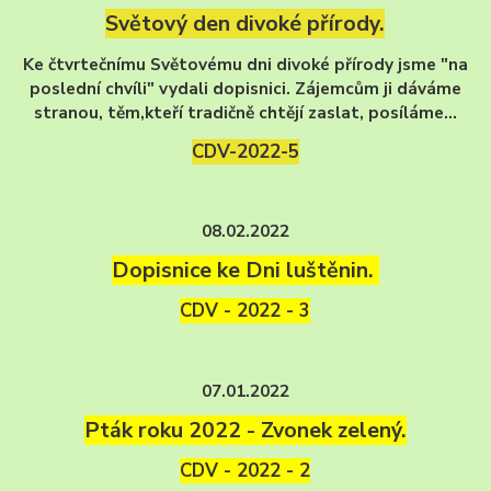
Světový den divoké přírody.
Ke čtvrtečnímu Světovému dni divoké přírody jsme "na
poslední chvíli" vydali dopisnici. Zájemcům ji dáváme
stranou, těm,kteří tradičně chtějí zaslat, posíláme...
CDV-2022-5
08.02.2022
Dopisnice ke Dni luštěnin.
CDV - 2022 - 3
07.01.2022
Pták roku 2022 - Zvonek zelený.
CDV - 2022 - 2