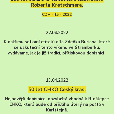
Roberta Kretschmera.
CDV - 15 - 2022
22.04.2022
K dalšímu setkání ctitelů díla Zdeňka Buriana, které
se uskuteční tento víkend ve Štramberku,
vydáváme, jak je již tradicí, přítiskovou dopisnici .
13.04.2022
50 let CHKO Český kras.
Nejnovější dopisnice, obzvláště vhodná k R-nálepce
CHKO, která bude od příštího úterý na poště v
Karlštejně.