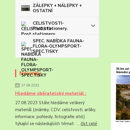
ZÁLEPKY + NÁLEPKY +
OSTATNÍ
CELISTVOSTI-
Post.stationery.
SPEC. NABÍDKA FAUNA-
FLORA-OLYMPSPORT-
SPEC.TISKY
Novinky
27.08.2023
Hledáme sběratelský materiál :
27.08.2023 Stále hledáme veškerý
materiál (známky, CDV, celistvosti, aršíky,
informace, pohledy, fotografie atd.)
týkající se následujících témat: ...
číst celé