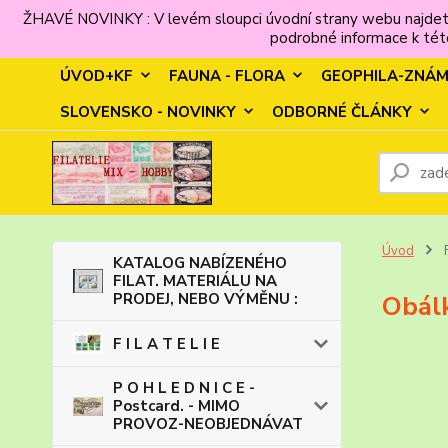
ŽHAVÉ NOVINKY : V levém sloupci úvodní strany webu najdet
podrobné informace k této
ÚVOD+KF
FAUNA - FLORA
GEOPHILA-ZNÁ
SLOVENSKO - NOVINKY
ODBORNÉ ČLÁNKY
Úvod
KATALOG NABÍZENÉHO
FILAT. MATERIÁLU NA
PRODEJ, NEBO VÝMĚNU :
Obálk
F I L A T E L I E
P O H L E D N I C E -
Postcard. - MIMO
PROVOZ-NEOBJEDNÁVAT