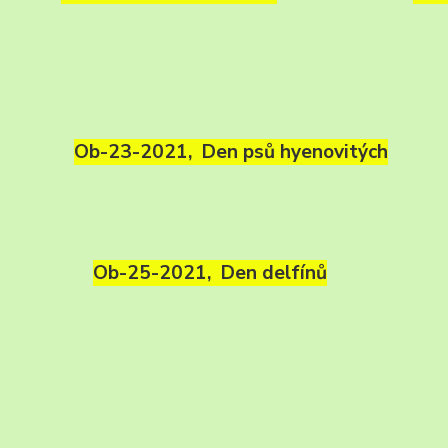
Ob-23-2021, Den psů hyenovitých
Ob-25-2021, Den delfínů