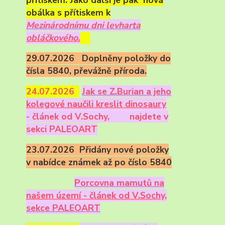
přítiskem. Jako další je pak nová
obálka s přítiskem k
Mezinárodnímu dni levharta
obláčkového.
29.07.2026 Doplněny položky do
čísla 5840, převážně příroda.
24.07.2026
Ja
k se Z.Burian a jeho
kolegové naučili kreslit dinosaury
- článek od V.Sochy,
najdete v
sekci PALEOART
23.07.2026 Přidány nové položky
v nabídce známek až po číslo 5840
Porcovna mamutů na
našem území - článek od V.Sochy,
sekce PALEOART