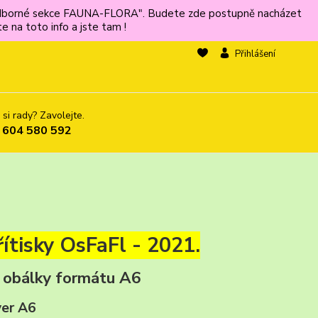
ů odborné sekce FAUNA-FLORA". Budete zde postupně nacházet
 na toto info a jste tam !
Přihlášení
 si rady? Zavolejte.
 604 580 592
ítisky OsFaFl - 2021.
é obálky formátu A6
ver A6