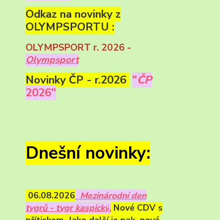
Odkaz na novinky z
OLYMPSPORTU :
OLYMPSPORT r. 2026 -
Olympsport
Novinky ČP - r.2026
"
ČP
2026"
Dnešní novinky:
06.08.2026
Mezinárodní den
tygrů - tygr kaspický
.
Nové CDV s