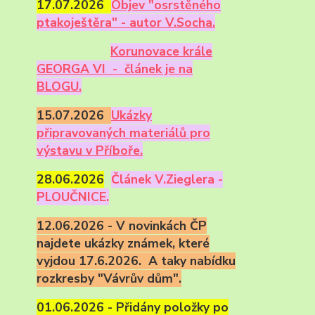
17.07.2026
Objev "osrstěného
ptakoještěra" - autor V.Socha.
Korunovace krále
GEORGA VI - článek je na
BLOGU.
15.07.2026
Ukázky
připravovaných materiálů pro
výstavu v Příboře.
28.06.2026
Článek V.Zieglera -
PLOUČNICE.
12.06.2026 - V novinkách ČP
najdete ukázky známek, které
vyjdou 17.6.2026. A taky nabídku
rozkresby "Vávrův dům".
01.06.2026 - Přidány položky po