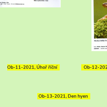
Ob-11-2021, Úhoř říční
Ob-12-2021
Ob-13-2021, Den hyen