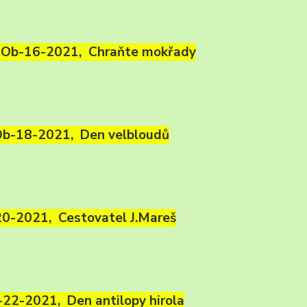
Ob-16-2021, Chraňte mokřady
b-18-2021, Den velbloudů
0-2021, Cestovatel J.Mareš
22-2021, Den antilopy hirola