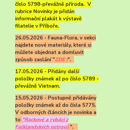
číslo 5798-převážně příroda. V
rubrice Novinky je přidán
informační plakát k výstavě
filatelie v Příboře.
26.05.2026 - Fauna-Flora, v sekci
najdete nové materiály, které si
můžete objednat a domluvit
způsob zaslání "
ZDE !
".
17.05.2026 - Přidány další
položky známek až po číslo 5789 -
převážně Vietnam.
15.05.2026 - Postupně přidávány
položky známek až do čísla 5775.
V odborných článcích je novinka a
to
"Rackové a rybáci z
Falklandských ostrovů
".