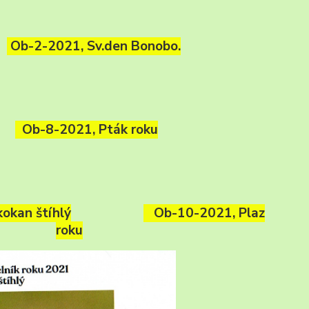
Ob-2-2021, Sv.den Bonobo.
Ob-8-2021, Pták roku
okan štíhlý
Ob-10-2021, Plaz
roku