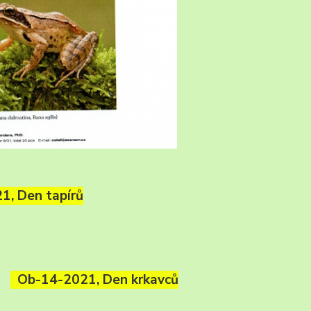
, Den tapírů
Ob-14-2021, Den krkavců