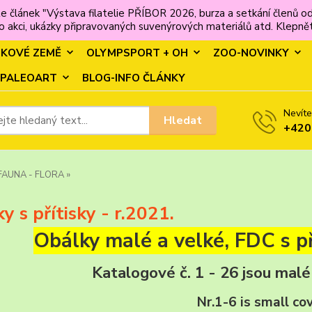
e článek "Výstava filatelie PŘÍBOR 2026, burza a setkání člen
 akci, ukázky připravovaných suvenýrových materiálů atd. Klepněte
MKOVÉ ZEMĚ
OLYMPSPORT + OH
ZOO-NOVINKY
PALEOART
BLOG-INFO ČLÁNKY
Nevíte
Hledat
+420
FAUNA - FLORA »
y s přítisky - r.2021.
Obálky malé a velké, FDC s př
Katalogové č. 1 - 26 jsou mal
Nr.1-6 is small co