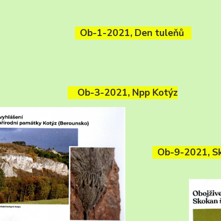
Ob-1-2021, Den tuleňů
Ob-3-2021, Npp Kotýz
Ob-9-2021, Sk