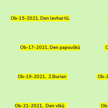
Ob-15-2021, Den levhartů.
Ob-17-2021, Den papoušků
O
Ob-19-2021, Z.Burian
Ob-2
Ob-21-2021, Den vlků
Ob-