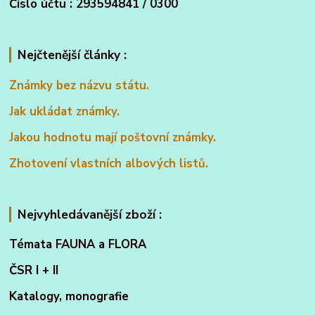
Číslo účtu : 293594841 / 0300
Nejčtenější články :
Známky bez názvu státu.
Jak ukládat známky.
Jakou hodnotu mají poštovní známky.
Zhotovení vlastních albových listů.
Nejvyhledávanější zboží :
Témata FAUNA a FLORA
ČSR I + II
Katalogy, monografie