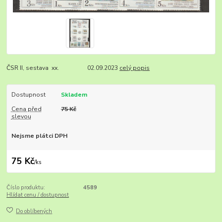
ČSR II, sestava xx. 02.09.2023
celý popis
Dostupnost
Skladem
Cena před
75 Kč
slevou
Nejsme plátci DPH
75 Kč
/
ks
Číslo produktu:
4589
Hlídat cenu / dostupnost
Do oblíbených