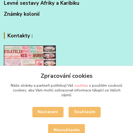
Levné sestavy Afriky a Karibiku
Známky kolonií
Kontakty :
FILATELIE MIX - HOBBY
Zpracování cookies
Náše stránky a partneři potřebují Váš
souhlas
s použitím souborů
Jan Strakoš
cookies, aby Vám mohli zobrazovat informace týkající se Vašich
+420 604 580 592
zájmů.
filatelie.mix@seznam.cz
Nastavení
Souhlasím
Nesouhlasím