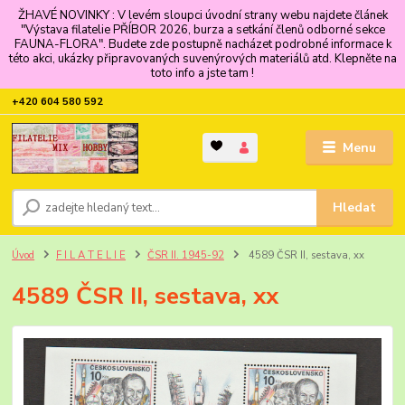
ŽHAVÉ NOVINKY : V levém sloupci úvodní strany webu najdete článek
"Výstava filatelie PŘÍBOR 2026, burza a setkání členů odborné sekce
FAUNA-FLORA". Budete zde postupně nacházet podrobné informace k
této akci, ukázky připravovaných suvenýrových materiálů atd. Klepněte na
toto info a jste tam !
+420 604 580 592
Menu
Hledat
Úvod
F I L A T E L I E
ČSR II. 1945-92
4589 ČSR II, sestava, xx
4589 ČSR II, sestava, xx