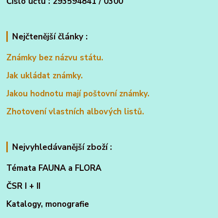
Číslo účtu : 293594841 / 0300
Nejčtenější články :
Známky bez názvu státu.
Jak ukládat známky.
Jakou hodnotu mají poštovní známky.
Zhotovení vlastních albových listů.
Nejvyhledávanější zboží :
Témata FAUNA a FLORA
ČSR I + II
Katalogy, monografie