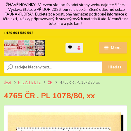
ŽHAVÉ NOVINKY : V levém sloupci úvodní strany webu najdete článek
"Výstava filatelie PŘÍBOR 2026, burza a setkání členů odborné sekce
FAUNA-FLORA". Budete zde postupně nacházet podrobné informace k
této akci, ukázky připravovaných suvenýrových materiálů atd. Klepněte na
toto info a jste tam !
+420 604 580 592
Menu
Hledat
Úvod
F I L A T E L I E
ČR
4765 ČR , PL 1078/80, xx
4765 ČR , PL 1078/80, xx