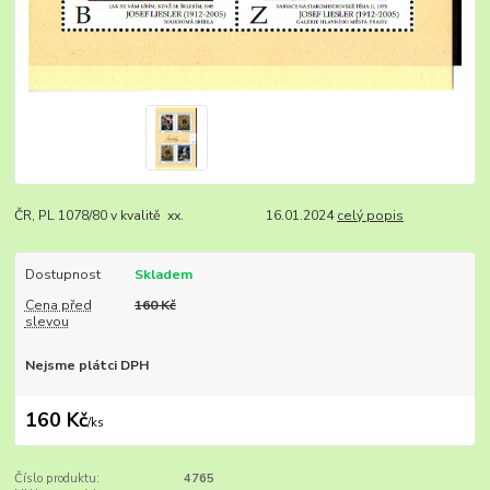
ČR, PL 1078/80 v kvalitě xx. 16.01.2024
celý popis
Dostupnost
Skladem
Cena před
160 Kč
slevou
Nejsme plátci DPH
160 Kč
/
ks
Číslo produktu:
4765