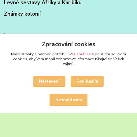
Levné sestavy Afriky a Karibiku
Známky kolonií
Kontakty :
Zpracování cookies
Náše stránky a partneři potřebují Váš
souhlas
s použitím souborů
cookies, aby Vám mohli zobrazovat informace týkající se Vašich
FILATELIE MIX - HOBBY
zájmů.
Jan Strakoš
+420 604 580 592
Nastavení
Souhlasím
filatelie.mix@seznam.cz
Nesouhlasím
Upravit sběr cookies.