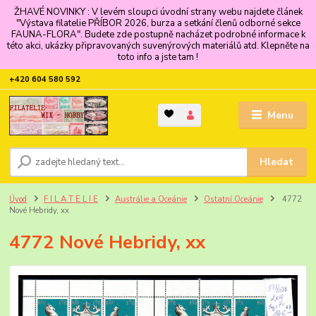
ŽHAVÉ NOVINKY : V levém sloupci úvodní strany webu najdete článek
"Výstava filatelie PŘÍBOR 2026, burza a setkání členů odborné sekce
FAUNA-FLORA". Budete zde postupně nacházet podrobné informace k
této akci, ukázky připravovaných suvenýrových materiálů atd. Klepněte na
toto info a jste tam !
+420 604 580 592
Menu
Hledat
Úvod
F I L A T E L I E
Austrálie a Oceánie
Ostatní Oceánie
4772
Nové Hebridy, xx
4772 Nové Hebridy, xx