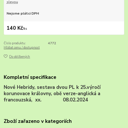
slevou
Nejsme plátci DPH
140 Kč
/
ks
Číslo produktu:
4772
Hlídat cenu / dostupnost
Do oblíbených
Kompletní specifikace
Nové Hebridy, sestava dvou PL k 25.výročí
korunovace královny, obě verze-anglická a
francouzská, xx. 08.02.2024
Zboží zařazeno v kategoriích