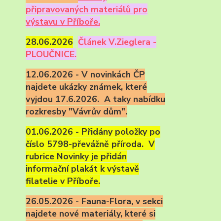
připravovaných materiálů pro
výstavu v Příboře.
28.06.2026
Článek V.Zieglera -
PLOUČNICE.
12.06.2026 - V novinkách ČP
najdete ukázky známek, které
vyjdou 17.6.2026. A taky nabídku
rozkresby "Vávrův dům".
01.06.2026 - Přidány položky po
číslo 5798-převážně příroda. V
rubrice Novinky je přidán
informační plakát k výstavě
filatelie v Příboře.
26.05.2026 - Fauna-Flora, v sekci
najdete nové materiály, které si