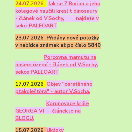
24.07.2026
Ja
k se Z.Burian a jeho
kolegové naučili kreslit dinosaury
- článek od V.Sochy,
najdete v
sekci PALEOART
23.07.2026 Přidány nové položky
v nabídce známek až po číslo 5840
Porcovna mamutů na
našem území - článek od V.Sochy,
sekce PALEOART
17.07.2026
Objev "osrstěného
ptakoještěra" - autor V.Socha.
Korunovace krále
GEORGA VI - článek je na
BLOGU.
15.07.2026
Ukázky