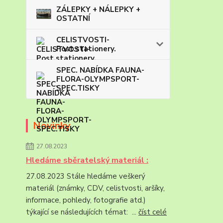
ZÁLEPKY + NÁLEPKY +
OSTATNÍ
CELISTVOSTI-
Post.stationery.
SPEC. NABÍDKA FAUNA-
FLORA-OLYMPSPORT-
SPEC.TISKY
Novinky
27.08.2023
Hledáme sběratelský materiál :
27.08.2023 Stále hledáme veškerý
materiál (známky, CDV, celistvosti, aršíky,
informace, pohledy, fotografie atd.)
týkající se následujících témat: ...
číst celé