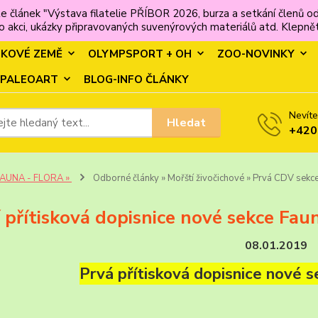
e článek "Výstava filatelie PŘÍBOR 2026, burza a setkání člen
 akci, ukázky připravovaných suvenýrových materiálů atd. Klepněte
MKOVÉ ZEMĚ
OLYMPSPORT + OH
ZOO-NOVINKY
PALEOART
BLOG-INFO ČLÁNKY
Nevíte
Hledat
+420
FAUNA - FLORA »
Odborné články » Mořští živočichové » Prvá CDV sekce
 přítisková dopisnice nové sekce Faun
08.01.2019
Prvá přítisková dopisnice nov