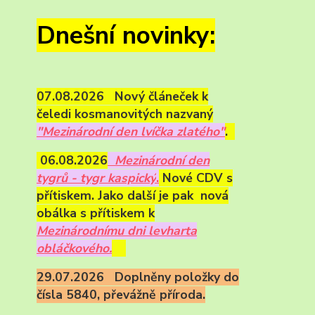
Dnešní novinky:
07.08.2026 Nový článeček k
čeledi kosmanovitých nazvaný
"Mezinárodní den lvíčka zlatého"
.
06.08.2026
Mezinárodní den
tygrů - tygr kaspický
.
Nové CDV s
přítiskem. Jako další je pak nová
obálka s přítiskem k
Mezinárodnímu dni levharta
obláčkového.
29.07.2026 Doplněny položky do
čísla 5840, převážně příroda.