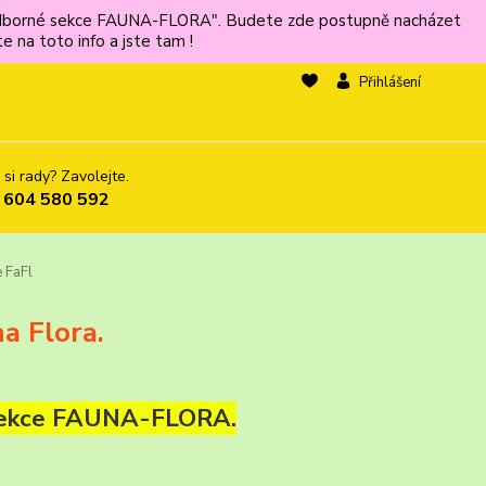
ů odborné sekce FAUNA-FLORA". Budete zde postupně nacházet
 na toto info a jste tam !
Přihlášení
 si rady? Zavolejte.
 604 580 592
 FaFl
a Flora.
é sekce FAUNA-FLORA.