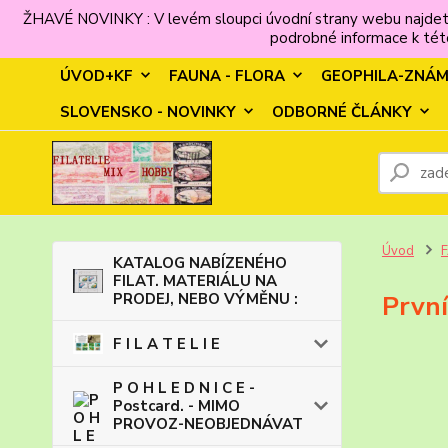
ŽHAVÉ NOVINKY : V levém sloupci úvodní strany webu najdet
podrobné informace k této
ÚVOD+KF
FAUNA - FLORA
GEOPHILA-ZNÁ
SLOVENSKO - NOVINKY
ODBORNÉ ČLÁNKY
Úvod
KATALOG NABÍZENÉHO
FILAT. MATERIÁLU NA
PRODEJ, NEBO VÝMĚNU :
První
F I L A T E L I E
P O H L E D N I C E -
Postcard. - MIMO
PROVOZ-NEOBJEDNÁVAT