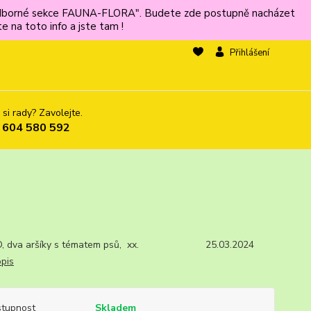
ů odborné sekce FAUNA-FLORA". Budete zde postupně nacházet
 na toto info a jste tam !
Přihlášení
 si rady? Zavolejte.
 604 580 592
, dva aršíky s tématem psů, xx. 25.03.2024
opis
tupnost
Skladem