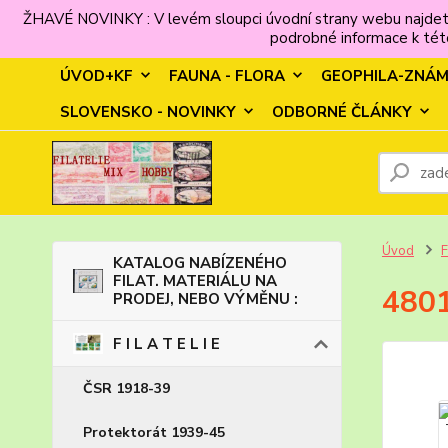
ŽHAVÉ NOVINKY : V levém sloupci úvodní strany webu najdet
podrobné informace k této
ÚVOD+KF
FAUNA - FLORA
GEOPHILA-ZNÁ
SLOVENSKO - NOVINKY
ODBORNÉ ČLÁNKY
Úvod
F
KATALOG NABÍZENÉHO
FILAT. MATERIÁLU NA
4801
PRODEJ, NEBO VÝMĚNU :
F I L A T E L I E
ČSR 1918-39
Protektorát 1939-45