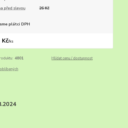
a před slevou
26 Kč
sme plátci DPH
 Kč
/
ks
roduktu:
4801
Hlídat cenu / dostupnost
oblíbených
.2024