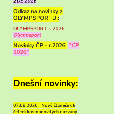
ZDE 2026
Odkaz na novinky z
OLYMPSPORTU :
OLYMPSPORT r. 2026 -
Olympsport
Novinky ČP - r.2026
"
ČP
2026"
Dnešní novinky:
07.08.2026 Nový článeček k
čeledi kosmanovitých nazvaný