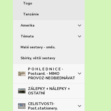
Togo
Tanzánie
Amerika
Témata
Malé sestavy - směs.
Sbírky, větší sestavy
P O H L E D N I C E -
Postcard. - MIMO
PROVOZ-NEOBJEDNÁVAT
ZÁLEPKY + NÁLEPKY +
OSTATNÍ
CELISTVOSTI-
Post.stationery.