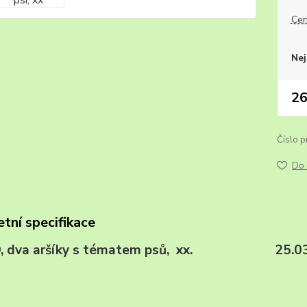
Cen
Nej
26
Číslo p
Do 
tní specifikace
, dva aršíky s tématem psů, xx. 25.03