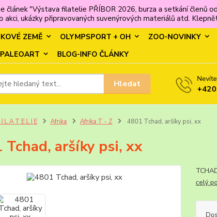
e článek "Výstava filatelie PŘÍBOR 2026, burza a setkání člen
 akci, ukázky připravovaných suvenýrových materiálů atd. Klepněte
MKOVÉ ZEMĚ
OLYMPSPORT + OH
ZOO-NOVINKY
PALEOART
BLOG-INFO ČLÁNKY
Nevíte
Hledat
+420
 I L A T E L I E
Afrika
Afrika T - Z
4801 Tchad, aršíky psi, xx
 Tchad, aršíky psi, xx
TCHAD
celý p
Dos