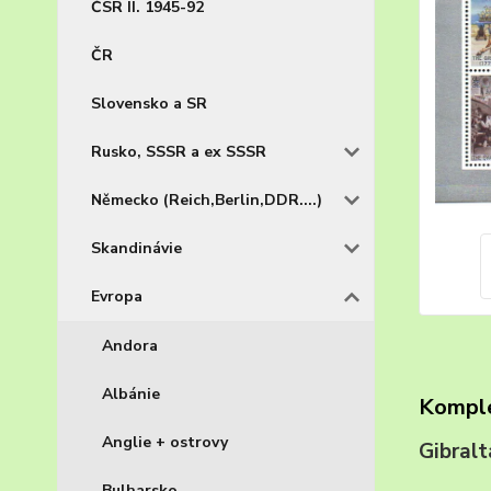
ČSR II. 1945-92
ČR
Slovensko a SR
Rusko, SSSR a ex SSSR
Německo (Reich,Berlin,DDR....)
Skandinávie
Evropa
Andora
Albánie
Komple
Anglie + ostrovy
Gibral
Bulharsko