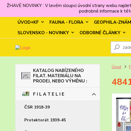
ŽHAVÉ NOVINKY : V levém sloupci úvodní strany webu najdet
podrobné informace k této
ÚVOD+KF
FAUNA - FLORA
GEOPHILA-ZNÁ
SLOVENSKO - NOVINKY
ODBORNÉ ČLÁNKY
Úvod
F
KATALOG NABÍZENÉHO
FILAT. MATERIÁLU NA
4841
PRODEJ, NEBO VÝMĚNU :
F I L A T E L I E
ČSR 1918-39
Protektorát 1939-45