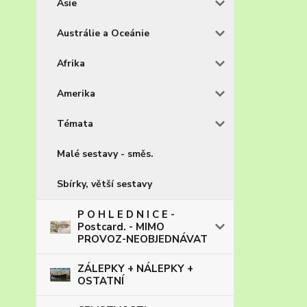
Asie
Austrálie a Oceánie
Afrika
Amerika
Témata
Malé sestavy - směs.
Sbírky, větší sestavy
P O H L E D N I C E -
Postcard. - MIMO
PROVOZ-NEOBJEDNÁVAT
ZÁLEPKY + NÁLEPKY +
OSTATNÍ