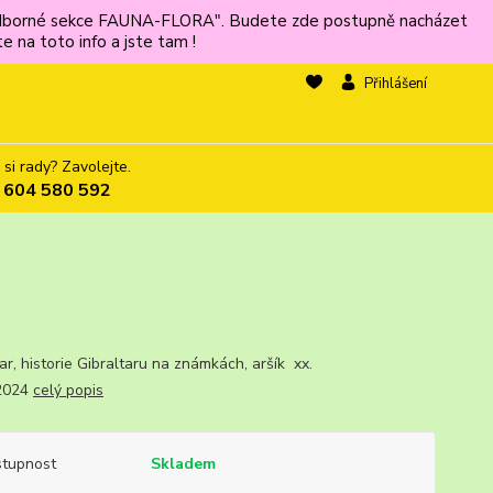
ů odborné sekce FAUNA-FLORA". Budete zde postupně nacházet
 na toto info a jste tam !
Přihlášení
 si rady? Zavolejte.
 604 580 592
ltar, historie Gibraltaru na známkách, aršík xx.
.2024
celý popis
tupnost
Skladem