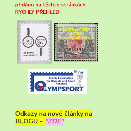
přidáno na těchto stránkách
.
RYCHLÝ PŘEHLED:
Odkazy na nové články na
BLOGU -
"ZDE"