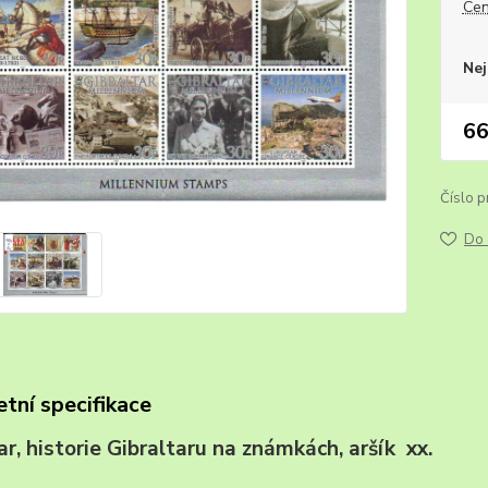
Cen
Nej
66
Číslo p
Do 
tní specifikace
tar, historie Gibraltaru na známkách, aršík