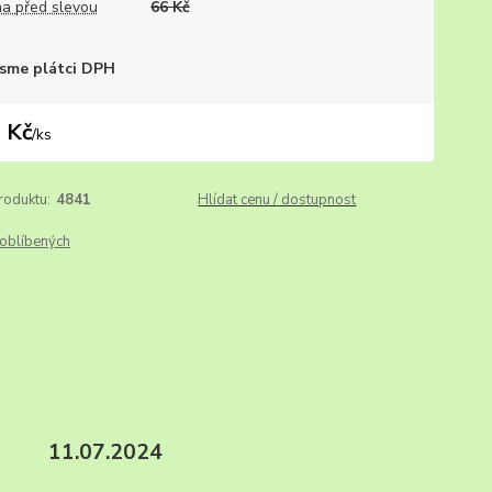
a před slevou
66 Kč
sme plátci DPH
 Kč
/
ks
roduktu:
4841
Hlídat cenu / dostupnost
oblíbených
 xx. 11.07.2024