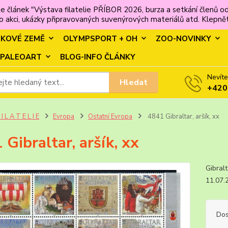
e článek "Výstava filatelie PŘÍBOR 2026, burza a setkání člen
 akci, ukázky připravovaných suvenýrových materiálů atd. Klepněte
MKOVÉ ZEMĚ
OLYMPSPORT + OH
ZOO-NOVINKY
PALEOART
BLOG-INFO ČLÁNKY
Nevíte
Hledat
+420
 I L A T E L I E
Evropa
Ostatní Evropa
4841 Gibraltar, aršík, xx
 Gibraltar, aršík, xx
Gibra
11.07
Dos