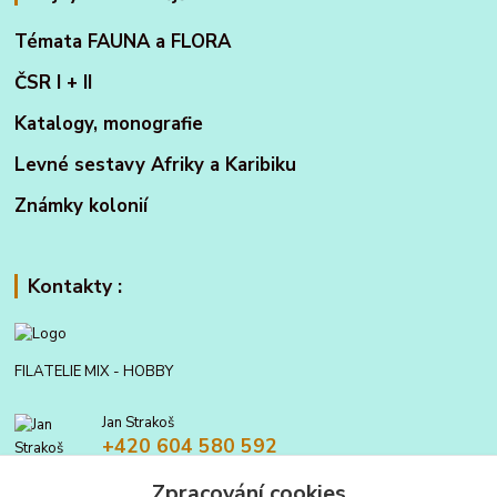
Témata FAUNA a FLORA
ČSR I + II
Katalogy, monografie
Levné sestavy Afriky a Karibiku
Známky kolonií
Kontakty :
FILATELIE MIX - HOBBY
Jan Strakoš
+420 604 580 592
Zpracování cookies
filatelie.mix@seznam.cz