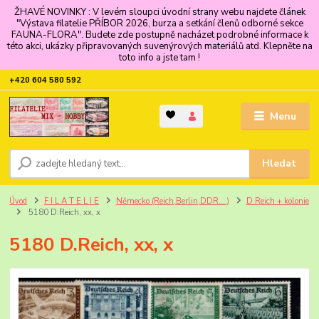
ŽHAVÉ NOVINKY : V levém sloupci úvodní strany webu najdete článek
"Výstava filatelie PŘÍBOR 2026, burza a setkání členů odborné sekce
FAUNA-FLORA". Budete zde postupně nacházet podrobné informace k
této akci, ukázky připravovaných suvenýrových materiálů atd. Klepněte na
toto info a jste tam !
+420 604 580 592
Menu
Hledat
Úvod
F I L A T E L I E
Německo (Reich,Berlin,DDR....)
D.Reich + kolonie
5180 D.Reich, xx, x
5180 D.Reich, xx, x