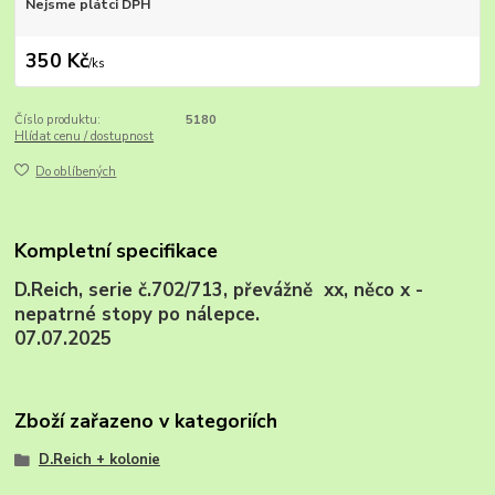
Nejsme plátci DPH
350 Kč
/
ks
Číslo produktu:
5180
Hlídat cenu / dostupnost
Do oblíbených
Kompletní specifikace
D.Reich, serie č.702/713, převážně xx, něco x -
nepatrné stopy po nálepce.
0
7.07.2025
Zboží zařazeno v kategoriích
D.Reich + kolonie