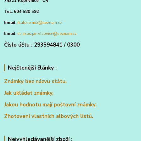
74221 Kopřivnice ČR
Tel.: 604 580 592
Email :
filatelie.mix@seznam.cz
Email :
strakos.jan.vlcovice@seznam.cz
Číslo účtu : 293594841 / 0300
Nejčtenější články :
Známky bez názvu státu.
Jak ukládat známky.
Jakou hodnotu mají poštovní známky.
Zhotovení vlastních albových listů.
Nejvyhledávanější zboží :