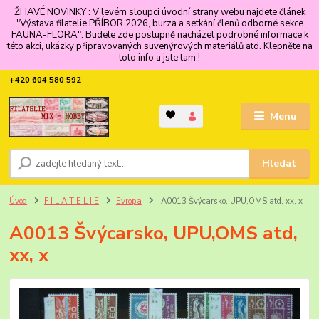
ŽHAVÉ NOVINKY : V levém sloupci úvodní strany webu najdete článek
"Výstava filatelie PŘÍBOR 2026, burza a setkání členů odborné sekce
FAUNA-FLORA". Budete zde postupně nacházet podrobné informace k
této akci, ukázky připravovaných suvenýrových materiálů atd. Klepněte na
toto info a jste tam !
+420 604 580 592
Menu
Hledat
Úvod
F I L A T E L I E
Evropa
A0013 Švýcarsko, UPU,OMS atd, xx, x
A0013 Švýcarsko, UPU,OMS atd,
xx, x