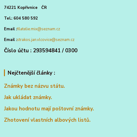
74221 Kopřivnice ČR
Tel.: 604 580 592
Email :
filatelie.mix@seznam.cz
Email :
strakos.jan.vlcovice@seznam.cz
Číslo účtu : 293594841 / 0300
Nejčtenější články :
Známky bez názvu státu.
Jak ukládat známky.
Jakou hodnotu mají poštovní známky.
Zhotovení vlastních albových listů.