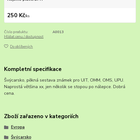
250 Kč
/
ks
Číslo produktu:
A0013
Hlídat cenu / dostupnost
Do oblíbených
Kompletní specifikace
Švýcarsko, pěkná sestava známek pro UIT, OMM, OMS, UPU.
Naprostá většina xx, jen několik se stopou po nálepce. Dobrá
cena.
Zboží zařazeno v kategoriích
Evropa
Švýcarsko