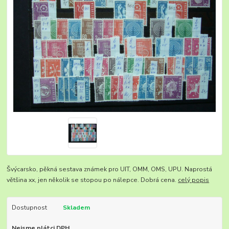
Švýcarsko, pěkná sestava známek pro UIT, OMM, OMS, UPU. Naprostá
většina xx, jen několik se stopou po nálepce. Dobrá cena.
celý popis
Dostupnost
Skladem
Nejsme plátci DPH