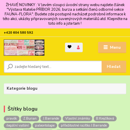
ŽHAVÉ NOVINKY : V levém sloupci úvodní strany webu najdete článek
"Výstava filatelie PŘÍBOR 2026, burza a setkání členů odborné sekce
FAUNA-FLORA". Budete zde postupně nacházet podrobné informace k
této akci, ukázky připravovaných suvenýrových materiálů atd. Klepněte na
toto info a jste tam !
+420 604 580 592
Menu
Hledat
Kategorie blogu
Štítky blogu
pravěk
Z.Burian
J.Barrande
Vlastní známky
B.Krejčíková
ilegální vydání
paleontologie
příležitostné razítko J.Barrande