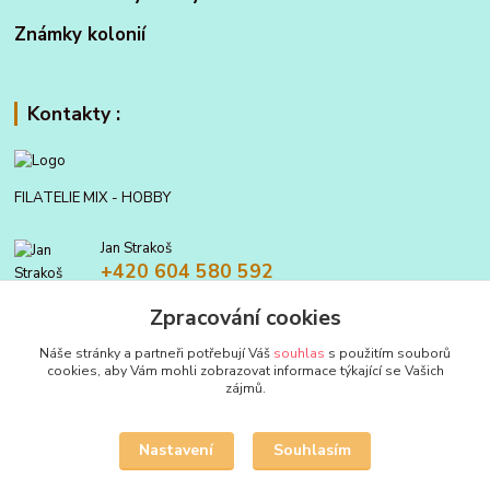
Známky kolonií
Kontakty :
FILATELIE MIX - HOBBY
Jan Strakoš
+420 604 580 592
Zpracování cookies
filatelie.mix@seznam.cz
Náše stránky a partneři potřebují Váš
souhlas
s použitím souborů
cookies, aby Vám mohli zobrazovat informace týkající se Vašich
zájmů.
Nastavení
Souhlasím
Upravit sběr cookies.