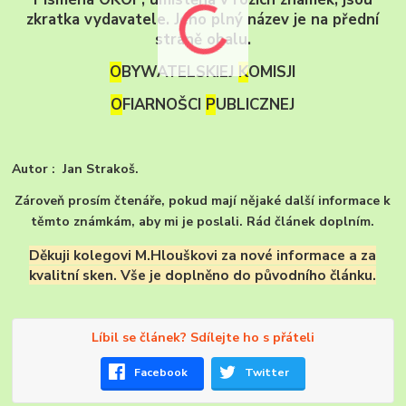
zkratka vydavatele. Jeho plný název je na přední
straně obalu.
O
BYWATELSKIEJ
K
OMISJI
O
FIARNOŠCI
P
UBLICZNEJ
Autor : Jan Strakoš.
Zároveň prosím čtenáře, pokud mají nějaké další informace k
těmto známkám, aby mi je poslali. Rád článek doplním.
Děkuji kolegovi M.Hlouškovi za nové informace a za
kvalitní sken. Vše je doplněno do původního článku.
Líbil se článek? Sdílejte ho s přáteli
Facebook
Twitter