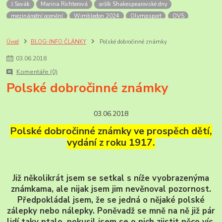
J.Sovák
Marina Richterová
aršík Shakespearovské dny
mezinárodní ocenění
Wimbledon 2024
Olympsport
OVS
Šupčík
Alandy
OH
OH 2024
Mexiko
Letecké přetisky
non-stop let Mexiko-NY
Soutěžní exponát
úvodní list
FilaPoint
Úvod
BLOG-INFO ČLÁNKY
Polské dobročinné známky
Prodejny ČP
Rožnov p.R.
skanzen
Valašské muzeum
03
.
06
.
2018
výročí pošt
Bill Picket
USA zajímavosti
příležitostná razítka
Komentáře (0)
pamětní razítka
Korunovace krále Georga VI
anglické korunovace
Polské dobročinné známky
Georg VI
Sri Lanka
PL známek
historie
známky ceylonu a Sri Lanky
mezinárodní dny zvířat
zvířata roku
Novinky známek ČP
známky ČR-2025
ČP-novinky r.2026
03.06.2018
Ankety ČP
Jan Sovák
paleoart
Polské dobročinné známky ve prospěch dětí,
vydání z roku 1917.
Již několikrát jsem se setkal s níže vyobrazenýma
známkama, ale nijak jsem jim nevěnoval pozornost.
Předpokládal jsem, že se jedná o nějaké polské
zálepky nebo nálepky. Poněvadž se mně na ně již pár
lidí taky ptalo, pokusil jsem se o nich zjistit něco víc.