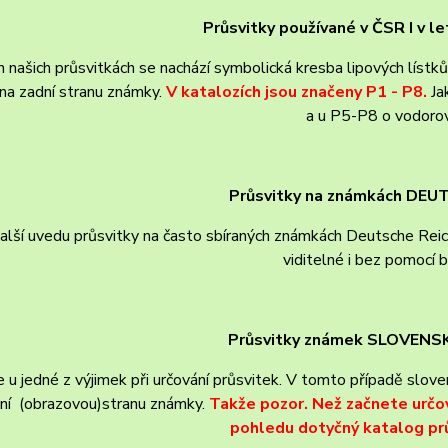
Průsvitky používané v ČSR I v 
 našich průsvitkách se nachází symbolická kresba lipových lístků 
na zadní stranu známky.
V katalozích jsou značeny P1 - P8.
Jak
a u P5-P8 o vodoro
Průsvitky na známkách DEU
další uvedu průsvitky na často sbíraných známkách Deutsche Reic
viditelné i bez pomocí b
Průsvitky známek SLOVEN
 u jedné z výjimek při určování průsvitek. V tomto případě slov
ní (obrazovou)stranu známky.
Takže pozor. Než začnete určov
pohledu dotyčný katalog prů