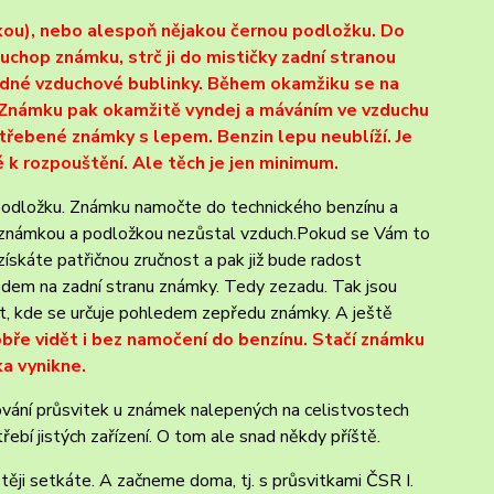
nkou), nebo alespoň nějakou černou podložku. Do
uchop známku, strč ji do mističky zadní stranou
žádné vzduchové bublinky. Během okamžiku se na
a. Známku pak okamžitě vyndej a máváním ve vzduchu
otřebené známky s lepem. Benzin lepu neublíží. Je
 k rozpouštění. Ale těch je jen minimum.
 podložku. Známku namočte do technického benzínu a
zi známkou a podložkou nezůstal vzduch.Pokud se Vám to
ískáte patřičnou zručnost a pak již bude radost
ledem na zadní stranu známky. Tedy zezadu. Tak jsou
át, kde se určuje pohledem zepředu známky. A ještě
dobře vidět i bez namočení do benzínu. Stačí známku
a vynikne.
ování průsvitek u známek nalepených na celistvostech
třebí jistých zařízení. O tom ale snad někdy příště.
těji setkáte. A začneme doma, tj. s průsvitkami ČSR I.