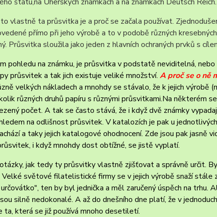
ého štátu,na Uherských známkách a na známkách Deutsch Reich.
to vlastně ta průsvitka je a proč se začala používat. Zjednodušen
ovedené přímo při jeho výrobě a to v podobě různých kresebných
ý. Průsvitka sloužila jako jeden z hlavních ochraných prvků s cíl
m pohledu na známku, je průsvitka
v podstatě
neviditelná, nebo 
ypy průsvitek a tak jich existuje veliké množství.
A proč se o ně 
různě velkých nákladech a mnohdy se stávalo, že k jejich výrobě
kolik různých druhů papíru s různými průsvitkami.
Na některém se 
zený počet. A tak se často stává, že i když dvě známky vypadaj
hledem na odlišnost průsvitek. V katalozích je pak u jednot
livýc
chází a taky jejich katalogové ohodnocení. Zde jsou pak jasně v
průsvitek, i když mnohdy dost obtížné, se jistě vyplatí.
otázky, jak tedy ty průsvitky vlastně zjišťovat a správně určit. B
 Velké světové filatelistické firmy se v jejich výrobě snaží stál
" určovátko", ten by byl jednička a měl zaručený úspěch na trhu. 
 jsou silně nedokonalé. A až do dnešního dne platí, že v jednoduchos
 ta, která se již používá mnoho desetiletí.