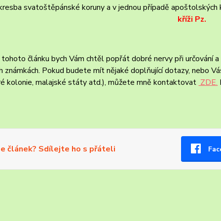
kresba svatoštěpánské koruny a v jednou případě apoštolských k
kříži Pz.
 tohoto článku bych Vám chtěl popřát dobré nervy při určování a 
h známkách. Pokud budete mít nějaké doplňující dotazy, nebo Vás
ré kolonie, malajské státy atd.), můžete mně kontaktovat
ZDE.
se článek? Sdílejte ho s přáteli
Fac