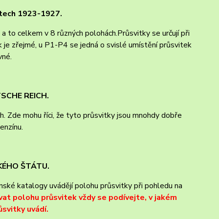
letech 1923-1927.
a to celkem v 8 různých polohách.Průsvitky se určují při
 je zřejmé, u P1-P4 se jedná o svislé umístění průsvitek
vné.
TSCHE REICH.
h. Zde mohu říci, že tyto průsvitky jsou mnohdy dobře
enzínu.
SKÉHO ŠTÁTU.
enské katalogy uvádějí polohu průsvitky při pohledu na
at polohu průsvitek vždy se podívejte, v jakém
svitky uvádí.