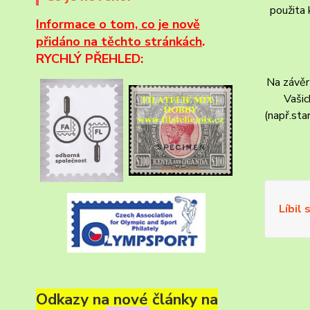
použita 
Informace
o tom, co je nově
přidáno na těchto stránkách
.
RYCHLÝ PŘEHLED:
Na závěr
Vašic
(např.sta
Líbil 
Odkazy na nové články na