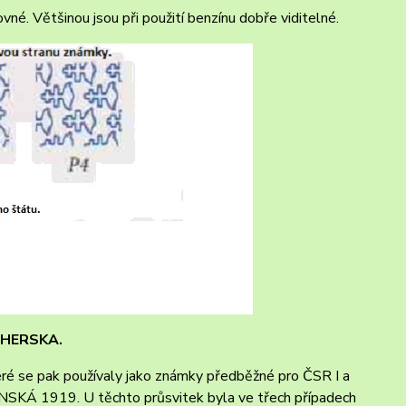
é. Většinou jsou při použití benzínu dobře viditelné.
 UHERSKA.
teré se pak používaly jako známky předběžné pro ČSR I a
KÁ 1919. U těchto průsvitek byla ve třech případech