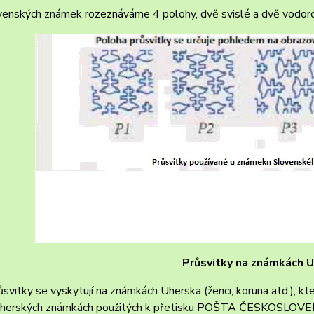
enských známek rozeznáváme 4 polohy, dvě svislé a dvě vodorovn
Průsvitky na známkách
ůsvitky se vyskytují na známkách Uherska (ženci, koruna atd.), k
uherských známkách použitých k přetisku POŠTA ČESKOSLOVENS