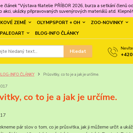
e článek "Výstava filatelie PŘÍBOR 2026, burza a setkání člen
 akci, ukázky připravovaných suvenýrových materiálů atd. Klepněte
MKOVÉ ZEMĚ
OLYMPSPORT + OH
ZOO-NOVINKY
PALEOART
BLOG-INFO ČLÁNKY
Nevíte
Hledat
+420
BLOG-INFO ČLÁNKY
Průsvitky, co to je a jak je určíme.
2017
itky, co to je a jak je určíme.
017
ekneme pár slov o tom, co je průsvitka, jak ji můžeme určit a uká