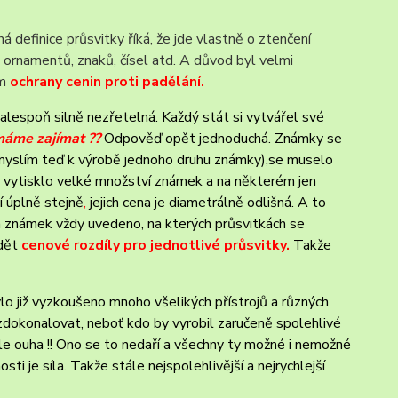
á definice průsvitky říká, že jde vlastně o ztenčení
 ornamentů, znaků, čísel atd. A důvod byl velmi
em
ochrany cenin proti padělání.
alespoň silně nezřetelná. Každý stát si vytvářel své
máme zajímat ??
Odpověď opět jednoduchá. Známky se
 (myslím teď k výrobě jednoho druhu známky),se muselo
vytisklo velké množství známek a na některém jen
í úplně stejně
,
jejich cena je diametrálně odlišná. A to
h známek vždy uvedeno, na kterých průsvitkách se
idět
cenové rozdíly pro jednotlivé průsvitky.
Takže
ylo již vyzkoušeno mnoho všelikých přístrojů a různých
e zdokonalovat, neboť kdo by vyrobil zaručeně spolehlivé
Ale ouha !! Ono se to nedaří a všechny ty možné i nemožné
ti je síla. Takže stále nejspolehlivější a nejrychlejší