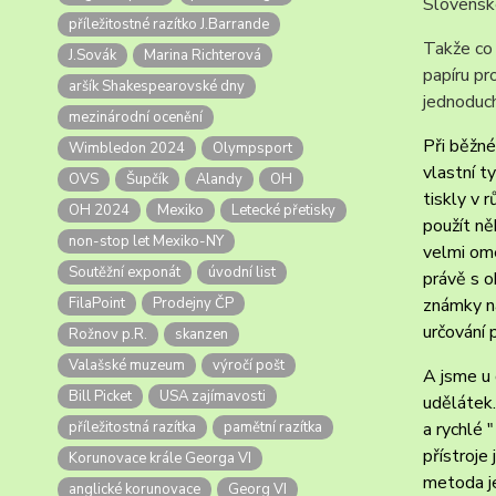
Slovensk
příležitostné razítko J.Barrande
Takže co 
J.Sovák
Marina Richterová
papíru pr
aršík Shakespearovské dny
jednoduch
mezinárodní ocenění
Při běžné
Wimbledon 2024
Olympsport
vlastní t
OVS
Šupčík
Alandy
OH
tiskly v 
OH 2024
Mexiko
Letecké přetisky
použít ně
non-stop let Mexiko-NY
velmi ome
Soutěžní exponát
úvodní list
právě s o
FilaPoint
Prodejny ČP
známky na
určování 
Rožnov p.R.
skanzen
Valašské muzeum
výročí pošt
A jsme u 
Bill Picket
USA zajímavosti
udělátek.
příležitostná razítka
pamětní razítka
a rychlé 
přístroje
Korunovace krále Georga VI
metoda je
anglické korunovace
Georg VI