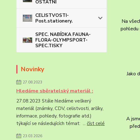
OSTATNÍ
CELISTVOSTI-
Na všech
Post.stationery.
pohledu 
SPEC. NABÍDKA FAUNA-
FLORA-OLYMPSPORT-
SPEC.TISKY
Novinky
Jako 
27.08.2023
Hledáme sběratelský materiál :
27.08.2023 Stále hledáme veškerý
materiál (známky, CDV, celistvosti, aršíky,
informace, pohledy, fotografie atd.)
A jsme
týkající se následujících témat: ...
číst celé
před
23.03.2026