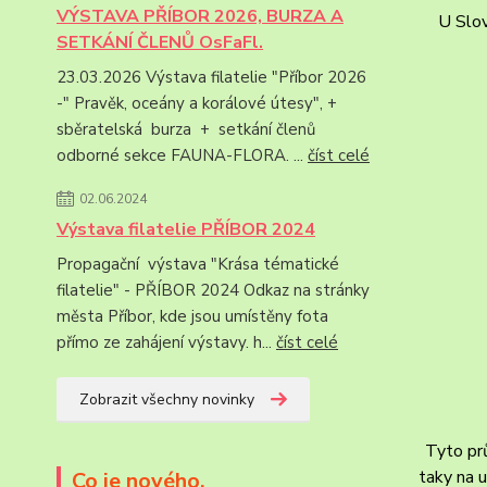
VÝSTAVA PŘÍBOR 2026, BURZA A
U Slov
SETKÁNÍ ČLENŮ OsFaFl.
23.03.2026 Výstava filatelie "Příbor 2026
-" Pravěk, oceány a korálové útesy", +
sběratelská burza + setkání členů
odborné sekce FAUNA-FLORA. ...
číst celé
02.06.2024
Výstava filatelie PŘÍBOR 2024
Propagační výstava "Krása tématické
filatelie" - PŘÍBOR 2024 Odkaz na stránky
města Příbor, kde jsou umístěny fota
přímo ze zahájení výstavy. h...
číst celé
Zobrazit všechny novinky
Tyto pr
taky na 
Co je nového.