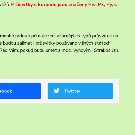
řížů.
Průsvitky s korunou jsou značeny Pw, Px, Py, s
mnoho radosti při nalezení vzácnějších typů průsvitek na
 budou zajímat i průsvitky používané v jiných státech
Rád Vám, pokud budu umět a moci, vyhovím. Strakoš Jan.
ebook
Twitter