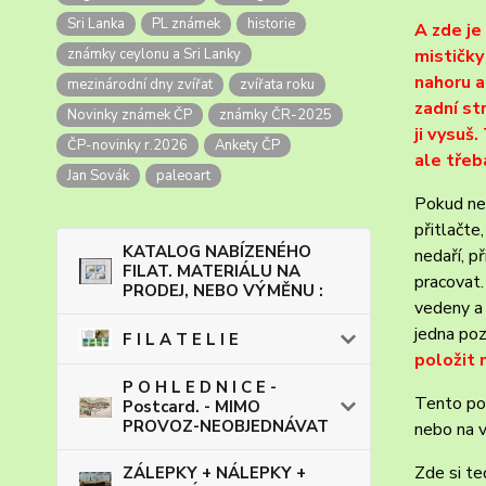
Sri Lanka
PL známek
historie
A zde je
známky ceylonu a Sri Lanky
mističky
nahoru a
mezinárodní dny zvířat
zvířata roku
zadní st
Novinky známek ČP
známky ČR-2025
ji vysuš
ČP-novinky r.2026
Ankety ČP
ale třeb
Jan Sovák
paleoart
Pokud nev
přitlačte
KATALOG NABÍZENÉHO
nedaří, p
FILAT. MATERIÁLU NA
pracovat.
PRODEJ, NEBO VÝMĚNU :
vedeny a 
jedna po
F I L A T E L I E
položit 
P O H L E D N I C E -
Tento pos
Postcard. - MIMO
PROVOZ-NEOBJEDNÁVAT
nebo na v
Zde si te
ZÁLEPKY + NÁLEPKY +