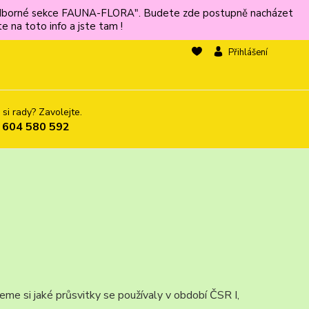
ů odborné sekce FAUNA-FLORA". Budete zde postupně nacházet
 na toto info a jste tam !
Přihlášení
 si rady? Zavolejte.
 604 580 592
žeme si jaké průsvitky se používaly v období ČSR I,