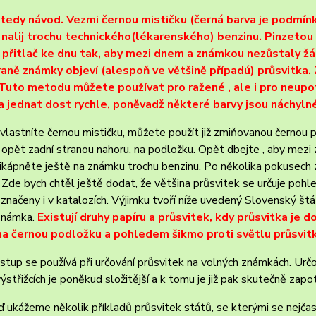
 tedy návod. Vezmi černou mističku (černá barva je podmí
 nalij trochu technického(lékarenského) benzinu. Pinzetou 
 přitlač ke dnu tak, aby mezi dnem a známkou nezůstaly 
raně známky objeví (alespoň ve většině případú) průsvitk
. Tuto metodu můžete používat pro ražené , ale i pro neup
a jednat dost rychle, poněvadž některé barvy jsou náchylné
lastníte černou mističku, můžete použít již zmiňovanou černou
, opět zadní stranou nahoru, na podložku. Opět dbejte , aby me
řikápněte ještě na známku trochu benzinu. Po několika pokusech z
 Zde bych chtěl ještě dodat, že většina průsvitek se určuje poh
značeny i v katalozích. Výjimku tvoří níže uvedený Slovenský št
známka.
Existují druhy papíru a průsvitek, kdy průsvitka je 
na černou podložku a pohledem šikmo proti světlu průsvitk
tup se používá při určování průsvitek na volných známkách. Urč
ýstřižcích je poněkud složitější a k tomu je již pak skutečně zapo
ď ukážeme několik příkladů průsvitek států, se kterými se nejčas