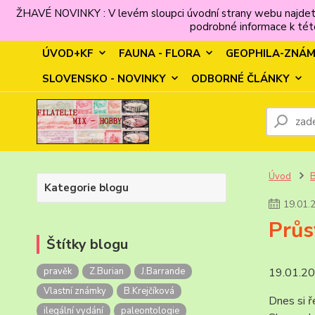
ŽHAVÉ NOVINKY : V levém sloupci úvodní strany webu najdet
podrobné informace k této
ÚVOD+KF
FAUNA - FLORA
GEOPHILA-ZNÁ
SLOVENSKO - NOVINKY
ODBORNÉ ČLÁNKY
Úvod
Kategorie blogu
19
.
01
.
Průsv
Štítky blogu
pravěk
Z.Burian
J.Barrande
19.01.2
Vlastní známky
B.Krejčíková
Dnes si ř
ilegální vydání
paleontologie