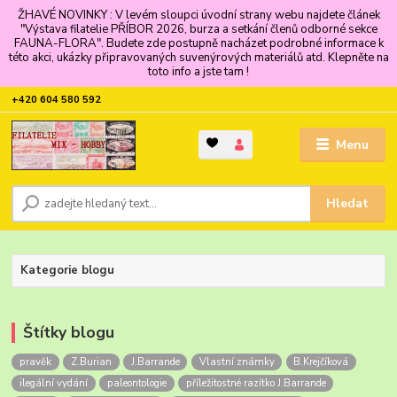
ŽHAVÉ NOVINKY : V levém sloupci úvodní strany webu najdete článek
"Výstava filatelie PŘÍBOR 2026, burza a setkání členů odborné sekce
FAUNA-FLORA". Budete zde postupně nacházet podrobné informace k
této akci, ukázky připravovaných suvenýrových materiálů atd. Klepněte na
toto info a jste tam !
+420 604 580 592
Menu
Hledat
Kategorie blogu
Štítky blogu
pravěk
Z.Burian
J.Barrande
Vlastní známky
B.Krejčíková
ilegální vydání
paleontologie
příležitostné razítko J.Barrande