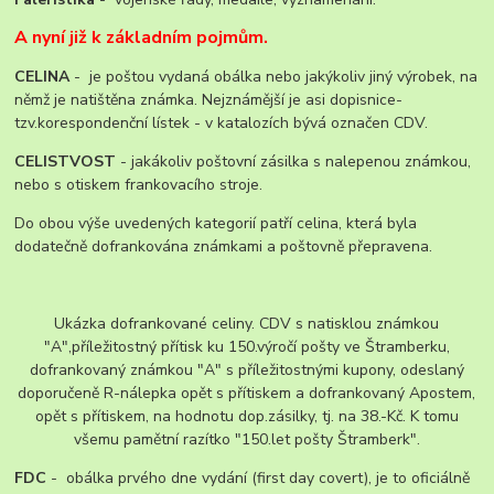
A nyní již k základním pojmům.
CELINA
- je poštou vydaná obálka nebo jakýkoliv jiný výrobek, na
němž je natištěna známka. Nejznámější je asi dopisnice-
tzv.korespondenční lístek - v katalozích bývá označen CDV.
CELISTVOST
- jakákoliv poštovní zásilka s nalepenou známkou,
nebo s otiskem frankovacího stroje.
Do obou výše uvedených kategorií patří celina, která byla
dodatečně dofrankována známkami a poštovně přepravena.
Ukázka dofrankované celiny. CDV s natisklou známkou
"A",příležitostný přítisk ku 150.výročí pošty ve Štramberku,
dofrankovaný známkou "A" s příležitostnými kupony, odeslaný
doporučeně R-nálepka opět s přítiskem a dofrankovaný Apostem,
opět s přítiskem, na hodnotu dop.zásilky, tj. na 38.-Kč. K tomu
všemu pamětní razítko "150.let pošty Štramberk".
FDC
- obálka prvého dne vydání (first day covert), je to oficiálně