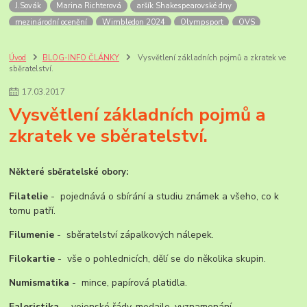
J.Sovák
Marina Richterová
aršík Shakespearovské dny
mezinárodní ocenění
Wimbledon 2024
Olympsport
OVS
Šupčík
Alandy
OH
OH 2024
Mexiko
Letecké přetisky
non-stop let Mexiko-NY
Soutěžní exponát
úvodní list
FilaPoint
Úvod
BLOG-INFO ČLÁNKY
Vysvětlení základních pojmů a zkratek ve
sběratelství.
Prodejny ČP
Rožnov p.R.
skanzen
Valašské muzeum
výročí pošt
Bill Picket
USA zajímavosti
příležitostná razítka
17
.
03
.
2017
pamětní razítka
Korunovace krále Georga VI
anglické korunovace
Vysvětlení základních pojmů a
Georg VI
Sri Lanka
PL známek
historie
zkratek ve sběratelství.
známky ceylonu a Sri Lanky
mezinárodní dny zvířat
zvířata roku
Novinky známek ČP
známky ČR-2025
ČP-novinky r.2026
Ankety ČP
Jan Sovák
paleoart
Některé sběratelské obory:
Filatelie
- pojednává o sbírání a studiu známek a všeho, co k
tomu patří.
Filumenie
- sběratelství zápalkových nálepek.
Filokartie
- vše o pohlednicích, dělí se do několika skupin.
Numismatika
- mince, papírová platidla.
Faleristika
- vojenské řády, medaile, vyznamenání.