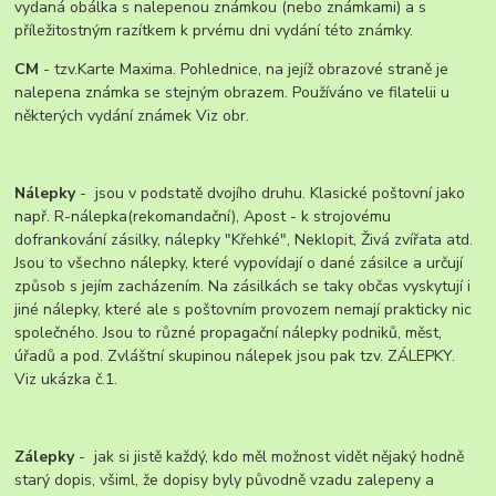
vydaná obálka s nalepenou známkou (nebo známkami) a s
příležitostným razítkem k prvému dni vydání této známky.
CM
- tzv.Karte Maxima. Pohlednice, na jejíž obrazové straně je
nalepena známka se stejným obrazem. Používáno ve filatelii u
některých vydání známek Viz obr.
Nálepky
- jsou v podstatě dvojího druhu. Klasické poštovní jako
např. R-nálepka(rekomandační), Apost - k strojovému
dofrankování zásilky, nálepky "Křehké", Neklopit, Živá zvířata atd.
Jsou to všechno nálepky, které vypovídají o dané zásilce a určují
způsob s jejím zacházením. Na zásilkách se taky občas vyskytují i
jiné nálepky, které ale s poštovním provozem nemají prakticky nic
společného. Jsou to různé propagační nálepky podniků, měst,
úřadů a pod. Zvláštní skupinou nálepek jsou pak tzv. ZÁLEPKY.
Viz ukázka č.1.
Zálepky
- jak si jistě každý, kdo měl možnost vidět nějaký hodně
starý dopis, všiml, že dopisy byly původně vzadu zalepeny a