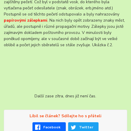
zajištěny pečetí. Což byl v podstatě vosk, do kterého byla
vytlačena pečeť odesílatele (znak, obrázek, erb,jméno atd.)
Postupně se od těchto pečetí odstupovalo a byly nahrazovány
papírovými zálepkami
. Na nich byly opět zobrazeny znaky měst,
úřadů, ale postupně i různé propagační motivy. Zálepky jsou jistě
zajímavým dokladem poštovního provozu. V minulosti byly
poněkud opomíjeny, ale v současné době začínají být ve velké
oblibě a počet jejich sběratelů se stále zvyšuje. Ukázka č.2.
Další zase zítra, dnes již není čas.
Líbil se článek? Sdílejte ho s přáteli
Facebook
Twitter