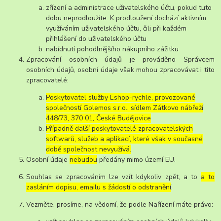
zřízení a administrace uživatelského účtu, pokud tuto
dobu neprodloužíte. K prodloužení dochází aktivním
využíváním uživatelského účtu, čili při každém
přihlášení do uživatelského účtu
nabídnutí pohodlnějšího nákupního zážitku
Zpracování osobních údajů je prováděno Správcem
osobních údajů, osobní údaje však mohou zpracovávat i tito
zpracovatelé:
Poskytovatel služby Eshop-rychle, provozované
společností Golemos s.r.o., sídlem Zátkovo nábřeží
448/73, 370 01, České Budějovice
Případně další poskytovatelé zpracovatelských
softwarů, služeb a aplikací, které však v současné
době společnost nevyužívá.
Osobní údaje
nebudou
předány mimo území EU.
Souhlas se zpracováním lze vzít kdykoliv zpět, a to
a to
zasláním dopisu, emailu s žádostí o odstranění
.
Vezměte, prosíme, na vědomí, že podle Nařízení máte právo: