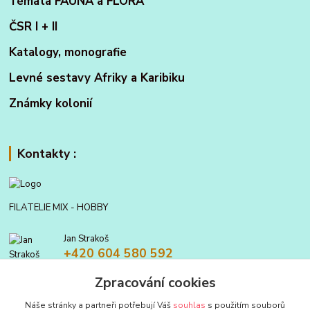
Témata FAUNA a FLORA
ČSR I + II
Katalogy, monografie
Levné sestavy Afriky a Karibiku
Známky kolonií
Kontakty :
FILATELIE MIX - HOBBY
Jan Strakoš
+420 604 580 592
Zpracování cookies
filatelie.mix@seznam.cz
Náše stránky a partneři potřebují Váš
souhlas
s použitím souborů