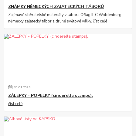
ZNÁMKY NĚMECKÝCH ZAJATECKÝCH TÁBORŮ
Zajímavé sběratelské materiály z tábora Oflag II-C Woldenburg -
německý zajatecký tábor z druhé světové války.
číst celé
30
.
01
.
2026
ZÁLEPKY - POPELKY (cinderella stamps).
číst celé