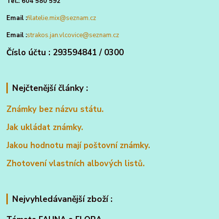
Tel.: 604 580 592
Email :
filatelie.mix@seznam.cz
Email :
strakos.jan.vlcovice@seznam.cz
Číslo účtu : 293594841 / 0300
Nejčtenější články :
Známky bez názvu státu.
Jak ukládat známky.
Jakou hodnotu mají poštovní známky.
Zhotovení vlastních albových listů.
Nejvyhledávanější zboží :