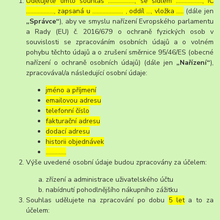
Udělujete tímto souhlas ……………..., se sídlem ………………, IČ
………………., zapsaná u ………………… , oddíl …, vložka …..
(dále jen
„Správce“
), aby ve smyslu nařízení Evropského parlamentu
a Rady (EU) č. 2016/679 o ochraně fyzických osob v
souvislosti se zpracováním osobních údajů a o volném
pohybu těchto údajů a o zrušení směrnice 95/46/ES (obecné
nařízení o ochraně osobních údajů) (dále jen
„Nařízení“
),
zpracovával/a následující osobní údaje:
jméno a příjmení
emailovou adresu
telefonní číslo
fakturační adresu
dodací adresu
historii objednávek
…………..
Výše uvedené osobní údaje budou zpracovány za účelem:
zřízení a administrace uživatelského účtu
nabídnutí pohodlnějšího nákupního zážitku
Souhlas udělujete na zpracování po dobu
5 let
a to za
účelem: