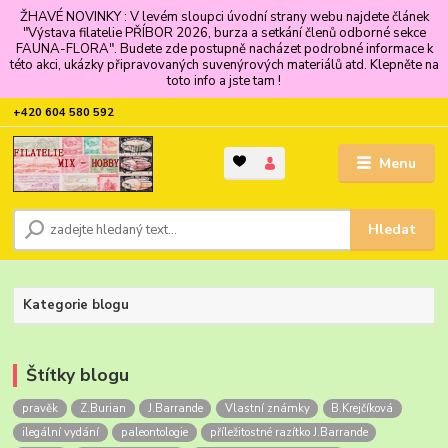
ŽHAVÉ NOVINKY : V levém sloupci úvodní strany webu najdete článek
"Výstava filatelie PŘÍBOR 2026, burza a setkání členů odborné sekce
FAUNA-FLORA". Budete zde postupně nacházet podrobné informace k
této akci, ukázky připravovaných suvenýrových materiálů atd. Klepněte na
toto info a jste tam !
+420 604 580 592
Menu
Hledat
Kategorie blogu
Štítky blogu
pravěk
Z.Burian
J.Barrande
Vlastní známky
B.Krejčíková
ilegální vydání
paleontologie
příležitostné razítko J.Barrande