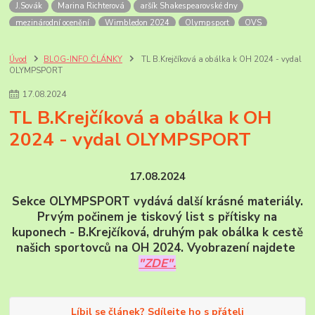
J.Sovák
Marina Richterová
aršík Shakespearovské dny
mezinárodní ocenění
Wimbledon 2024
Olympsport
OVS
Šupčík
Alandy
OH
OH 2024
Mexiko
Letecké přetisky
non-stop let Mexiko-NY
Soutěžní exponát
úvodní list
FilaPoint
Úvod
BLOG-INFO ČLÁNKY
TL B.Krejčíková a obálka k OH 2024 - vydal
OLYMPSPORT
Prodejny ČP
Rožnov p.R.
skanzen
Valašské muzeum
výročí pošt
Bill Picket
USA zajímavosti
příležitostná razítka
17
.
08
.
2024
pamětní razítka
Korunovace krále Georga VI
anglické korunovace
TL B.Krejčíková a obálka k OH
Georg VI
Sri Lanka
PL známek
historie
2024 - vydal OLYMPSPORT
známky ceylonu a Sri Lanky
mezinárodní dny zvířat
zvířata roku
Novinky známek ČP
známky ČR-2025
ČP-novinky r.2026
Ankety ČP
Jan Sovák
paleoart
17.08.2024
Sekce OLYMPSPORT vydává další krásné materiály.
Prvým počinem je tiskový list s přítisky na
kuponech - B.Krejčíková, druhým pak obálka k cestě
našich sportovců na OH 2024. Vyobrazení najdete
"ZDE".
Líbil se článek? Sdílejte ho s přáteli